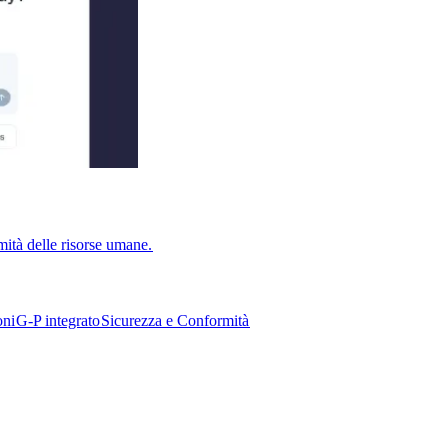
ità delle risorse umane.​​
i​​
G-P integrato​​
Sicurezza e Conformità​​