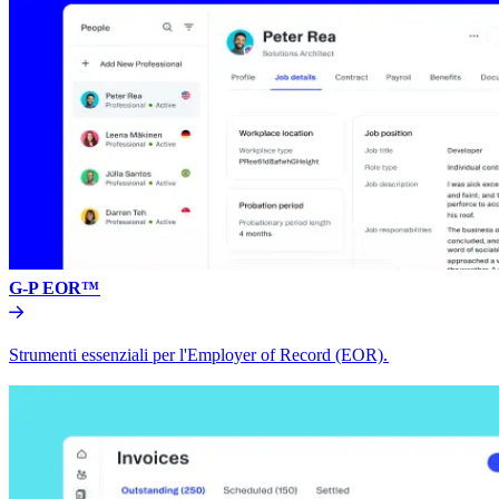
G-P EOR™​​
Strumenti essenziali per l'Employer of Record (EOR).​​