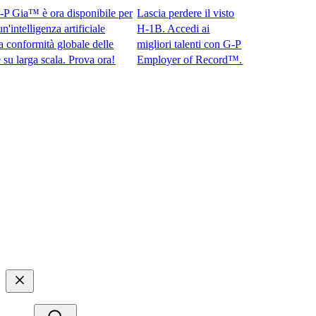
ia™ è ora disponibile per
Lascia perdere il visto
telligenza artificiale
H-1B. Accedi ai
nformità globale delle
migliori talenti con G-P
rga scala. Prova ora!​​
Employer of Record™.​​