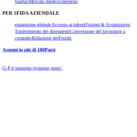
Startup​​
Mercato medio​​
Enterprise​​
PER SFIDA AZIENDALE​​
espansione globale​​
Accesso ai talenti​​
Fusioni & Acquisizioni​​
Trasferimento dei dipendenti​​
Conversione del lavoratore a
contratto​​
Riduzione dell'entità​​
Assumi in più di 180Paesi​​
G-P ti supporta ovunque operi.​​