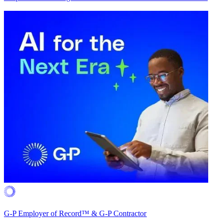
G-P Employer of Record™ & G-P Contractor​​