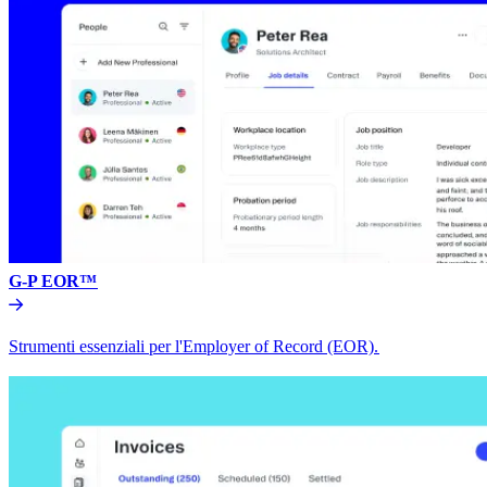
G-P EOR™​​
Strumenti essenziali per l'Employer of Record (EOR).​​