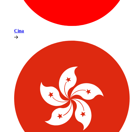
Cina​​