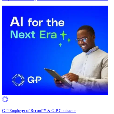
G-P Employer of Record™ & G-P Contractor​​