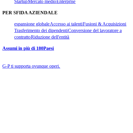
Startup​​
Mercato medio​​
Enterprise​​
PER SFIDA AZIENDALE​​
espansione globale​​
Accesso ai talenti​​
Fusioni & Acquisizioni​​
Trasferimento dei dipendenti​​
Conversione del lavoratore a
contratto​​
Riduzione dell'entità​​
Assumi in più di 180Paesi​​
G-P ti supporta ovunque operi.​​