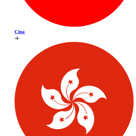
Cina​​