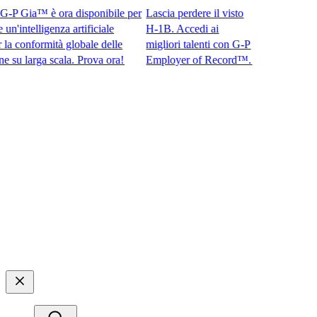
 Gia™ è ora disponibile per
Lascia perdere il visto
intelligenza artificiale
H-1B. Accedi ai
conformità globale delle
migliori talenti con G-P
larga scala. Prova ora!​​
Employer of Record™.​​