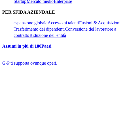
Startup​​
Mercato medio​​
Enterprise​​
PER SFIDA AZIENDALE​​
espansione globale​​
Accesso ai talenti​​
Fusioni & Acquisizioni​​
Trasferimento dei dipendenti​​
Conversione del lavoratore a
contratto​​
Riduzione dell'entità​​
Assumi in più di 180Paesi​​
G-P ti supporta ovunque operi.​​