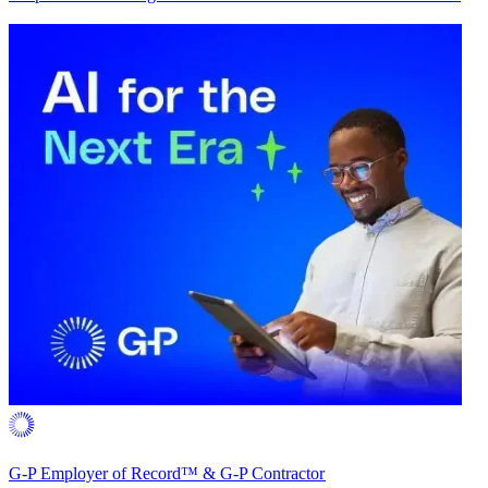
G-P Employer of Record™ & G-P Contractor​​