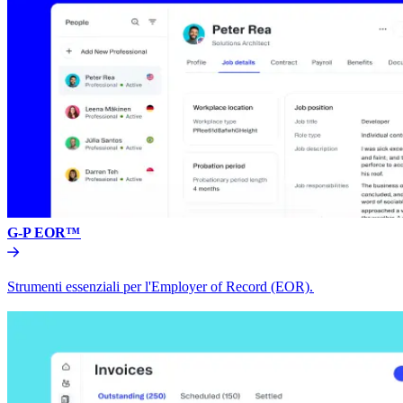
G-P EOR™​​
Strumenti essenziali per l'Employer of Record (EOR).​​