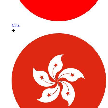
Cina​​