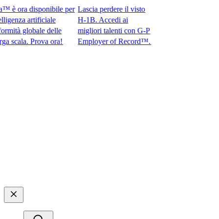
 ora disponibile per
Lascia perdere il visto
enza artificiale
H-1B. Accedi ai
ità globale delle
migliori talenti con G-P
cala. Prova ora!​​
Employer of Record™.​​