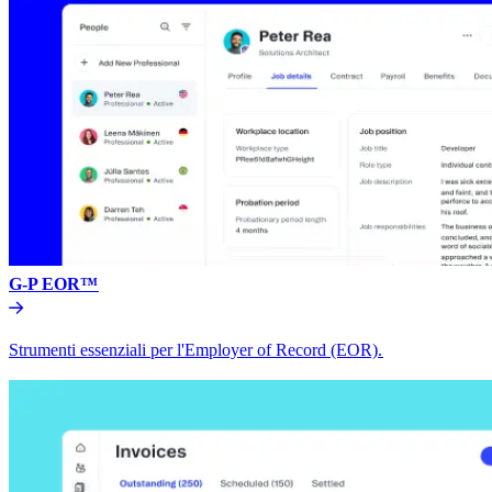
G-P EOR™​​
Strumenti essenziali per l'Employer of Record (EOR).​​