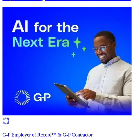
G-P Employer of Record™ & G-P Contractor​​