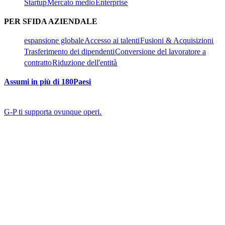
Startup​​
Mercato medio​​
Enterprise​​
PER SFIDA AZIENDALE​​
espansione globale​​
Accesso ai talenti​​
Fusioni & Acquisizioni​​
Trasferimento dei dipendenti​​
Conversione del lavoratore a
contratto​​
Riduzione dell'entità​​
Assumi in più di 180Paesi​​
G-P ti supporta ovunque operi.​​