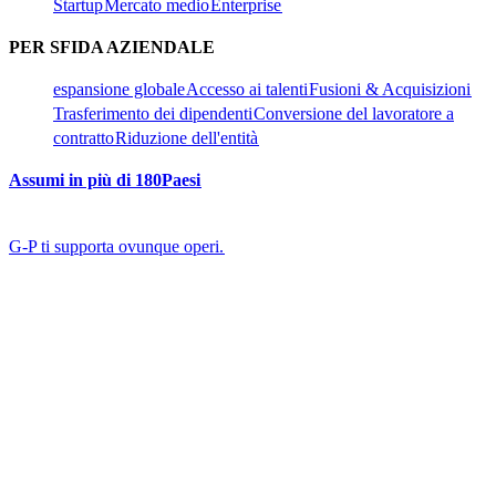
Startup​​
Mercato medio​​
Enterprise​​
PER SFIDA AZIENDALE​​
espansione globale​​
Accesso ai talenti​​
Fusioni & Acquisizioni​​
Trasferimento dei dipendenti​​
Conversione del lavoratore a
contratto​​
Riduzione dell'entità​​
Assumi in più di 180Paesi​​
G-P ti supporta ovunque operi.​​