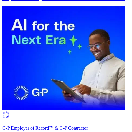
G-P Employer of Record™ & G-P Contractor​​