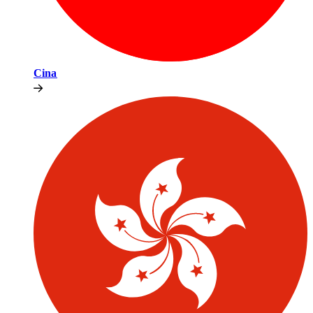
Cina​​