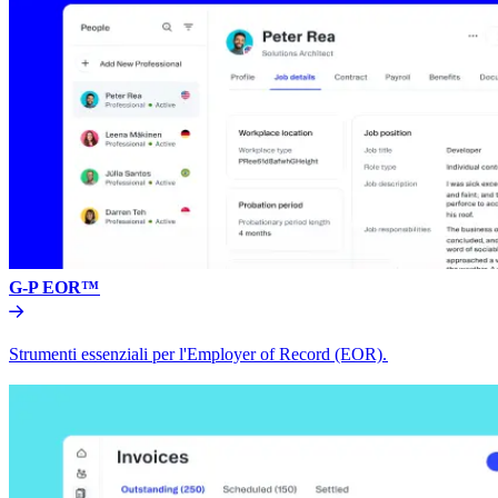
G-P EOR™​​
Strumenti essenziali per l'Employer of Record (EOR).​​