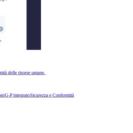
ità delle risorse umane.​​
i​​
G-P integrato​​
Sicurezza e Conformità​​