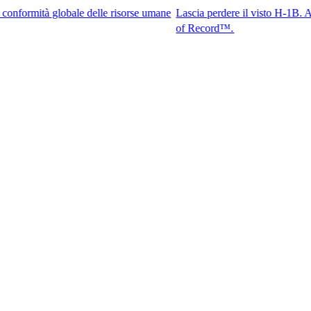
à globale delle risorse umane
Lascia perdere il visto H-1B. Accedi ai mi
of Record™.​​