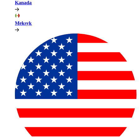
Kanada​​
Meksyk​​