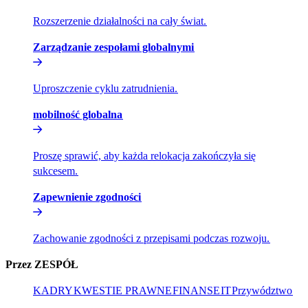
Rozszerzenie działalności na cały świat.​​
Zarządzanie zespołami globalnymi​​
Uproszczenie cyklu zatrudnienia.​​
mobilność globalna​​
Proszę sprawić, aby każda relokacja zakończyła się
sukcesem.​​
Zapewnienie zgodności​​
Zachowanie zgodności z przepisami podczas rozwoju.​​
Przez ZESPÓŁ​​
KADRY​​
KWESTIE PRAWNE​​
FINANSE​​
IT​​
Przywództwo​​