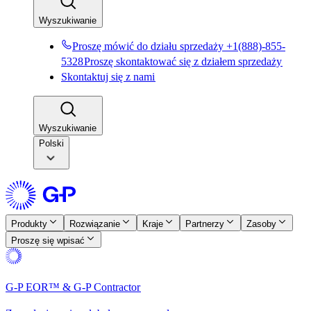
Wyszukiwanie​​
Proszę mówić do działu sprzedaży +1(888)-855-
5328​​
Proszę skontaktować się z działem sprzedaży​​
Skontaktuj się z nami​​
Wyszukiwanie​​
Polski
Produkty​​
Rozwiązanie​​
Kraje​​
Partnerzy​​
Zasoby​​
Proszę się wpisać​​
G-P EOR™ & G-P Contractor​​