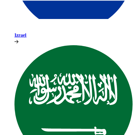
Izrael​​