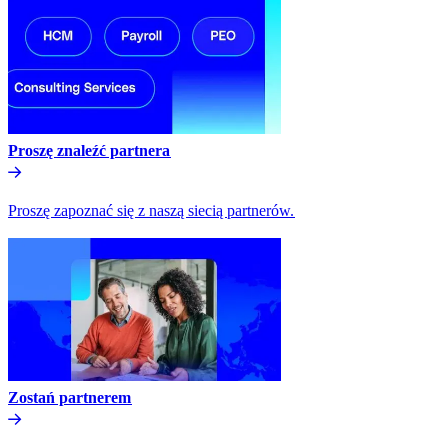
Proszę znaleźć partnera​​
Proszę zapoznać się z naszą siecią partnerów.​​
Zostań partnerem​​