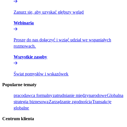
Zanurz się, aby uzyskać głębszy wgląd​​
Webinaria​​
Proszę do nas dołączyć i wziąć udział we wspaniałych
rozmowach.​​
Wszystkie zasoby​​
Świat pomysłów i wskazówek​​
Popularne tematy​​
pracodawca formalny​​
zatrudnianie międzynarodowe​​
Globalna
strategia biznesowa​​
Zarządzanie zgodnością​​
Transakcje
globalne​​
Centrum klienta​​