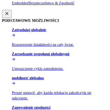
Embedded​​
Bezpieczeństwo & Zgodność​​
PODSTAWOWE MOŻLIWOŚCI​​
Zatrudniaj globalnie​​
Rozszerzenie działalności na cały świat.​​
Zarządzanie zespołami globalnymi​​
Uproszczenie cyklu zatrudnienia.​​
mobilność globalna​​
Proszę sprawić, aby każda relokacja zakończyła się
sukcesem.​​
Zapewnienie zgodności​​