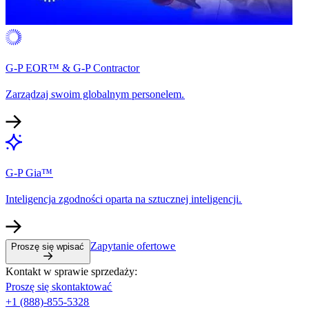
G-P EOR™ & G-P Contractor​​
Zarządzaj swoim globalnym personelem.​​
G-P Gia™​​
Inteligencja zgodności oparta na sztucznej inteligencji.​​
Zapytanie ofertowe​​
Proszę się wpisać​​
Kontakt w sprawie sprzedaży:​​
Proszę się skontaktować​​
+1 (888)-855-5328​​