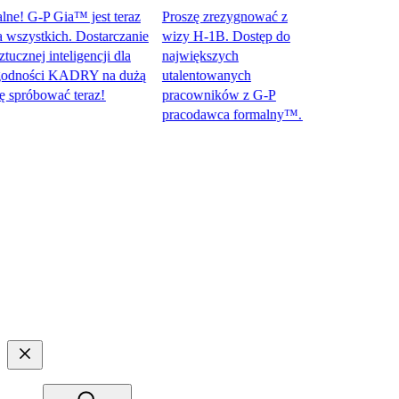
! G-P Gia™ jest teraz
Proszę zrezygnować z
ystkich. Dostarczanie
wizy H-1B. Dostęp do
ej inteligencji dla
największych
ności KADRY na dużą
utalentowanych
óbować teraz!​​
pracowników z G-P
pracodawca formalny™.​​