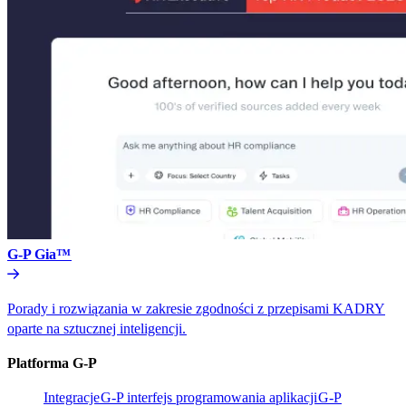
G-P Gia™​​
Porady i rozwiązania w zakresie zgodności z przepisami KADRY
oparte na sztucznej inteligencji.​​
Platforma G-P​​
Integracje​​
G-P interfejs programowania aplikacji​​
G-P