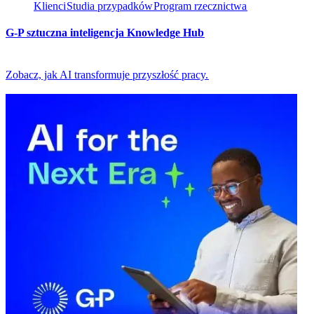
Klienci​​
Studia przypadków​​
Program rzecznictwa​​
G-P sztuczna inteligencja Knowledge Hub​​
Zobacz, jak AI transformuje przyszłość pracy.​​