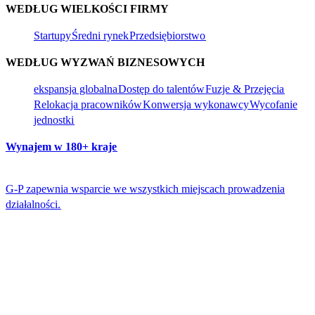
WEDŁUG WIELKOŚCI FIRMY​​
Startupy​​
Średni rynek​​
Przedsiębiorstwo​​
WEDŁUG WYZWAŃ BIZNESOWYCH​​
ekspansja globalna​​
Dostęp do talentów​​
Fuzje & Przejęcia​​
Relokacja pracowników​​
Konwersja wykonawcy​​
Wycofanie
jednostki​​
Wynajem w 180+ kraje​​
G-P zapewnia wsparcie we wszystkich miejscach prowadzenia
działalności.​​