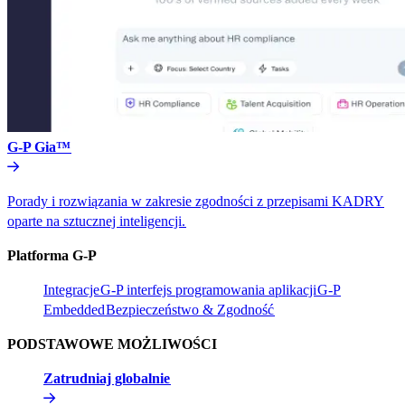
G-P Gia™​​
Porady i rozwiązania w zakresie zgodności z przepisami KADRY
oparte na sztucznej inteligencji.​​
Platforma G-P​​
Integracje​​
G-P interfejs programowania aplikacji​​
G-P
Embedded​​
Bezpieczeństwo & Zgodność​​
PODSTAWOWE MOŻLIWOŚCI​​
Zatrudniaj globalnie​​