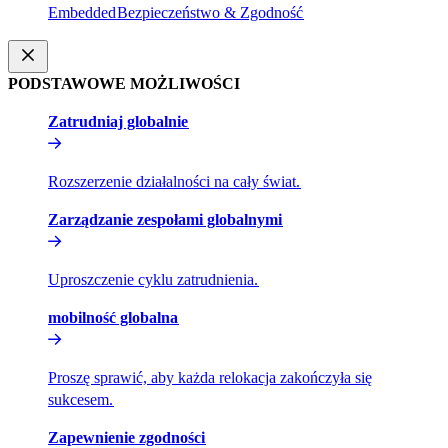
Embedded​​
Bezpieczeństwo & Zgodność​​
PODSTAWOWE MOŻLIWOŚCI​​
Zatrudniaj globalnie​​
Rozszerzenie działalności na cały świat.​​
Zarządzanie zespołami globalnymi​​
Uproszczenie cyklu zatrudnienia.​​
mobilność globalna​​
Proszę sprawić, aby każda relokacja zakończyła się
sukcesem.​​
Zapewnienie zgodności​​