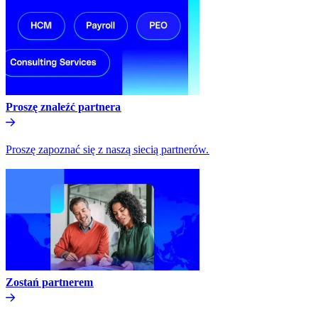
Proszę znaleźć partnera​​
Proszę zapoznać się z naszą siecią partnerów.​​
Zostań partnerem​​