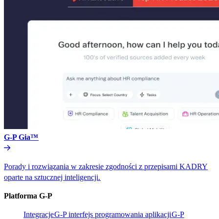
G-P Gia™​​
Porady i rozwiązania w zakresie zgodności z przepisami KADRY
oparte na sztucznej inteligencji.​​
Platforma G-P​​
Integracje​​
G-P interfejs programowania aplikacji​​
G-P