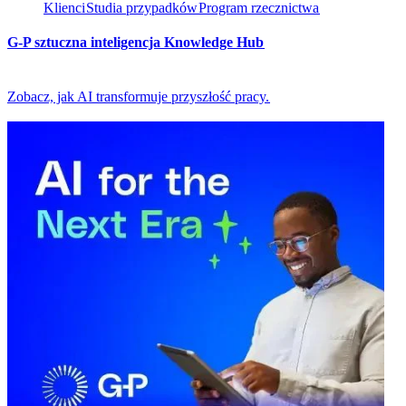
Klienci​​
Studia przypadków​​
Program rzecznictwa​​
G-P sztuczna inteligencja Knowledge Hub​​
Zobacz, jak AI transformuje przyszłość pracy.​​