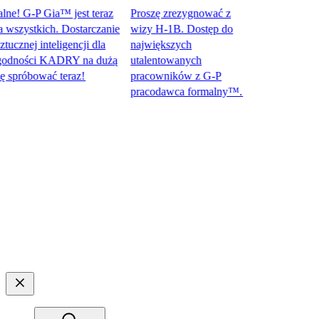
! G-P Gia™ jest teraz
Proszę zrezygnować z
zystkich. Dostarczanie
wizy H-1B. Dostęp do
nej inteligencji dla
największych
ności KADRY na dużą
utalentowanych
óbować teraz!​​
pracowników z G-P
pracodawca formalny™.​​