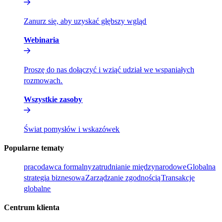
Zanurz się, aby uzyskać głębszy wgląd​​
Webinaria​​
Proszę do nas dołączyć i wziąć udział we wspaniałych
rozmowach.​​
Wszystkie zasoby​​
Świat pomysłów i wskazówek​​
Popularne tematy​​
pracodawca formalny​​
zatrudnianie międzynarodowe​​
Globalna
strategia biznesowa​​
Zarządzanie zgodnością​​
Transakcje
globalne​​
Centrum klienta​​