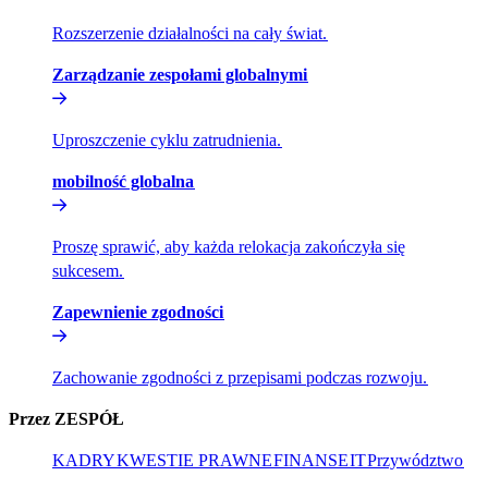
Rozszerzenie działalności na cały świat.​​
Zarządzanie zespołami globalnymi​​
Uproszczenie cyklu zatrudnienia.​​
mobilność globalna​​
Proszę sprawić, aby każda relokacja zakończyła się
sukcesem.​​
Zapewnienie zgodności​​
Zachowanie zgodności z przepisami podczas rozwoju.​​
Przez ZESPÓŁ​​
KADRY​​
KWESTIE PRAWNE​​
FINANSE​​
IT​​
Przywództwo​​