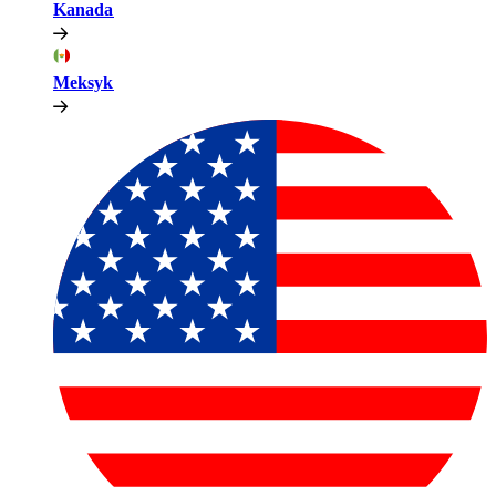
Kanada​​
Meksyk​​