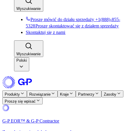
Wyszukiwanie​​
Proszę mówić do działu sprzedaży +1(888)-855-
5328​​
Proszę skontaktować się z działem sprzedaży​​
Skontaktuj się z nami​​
Wyszukiwanie​​
Polski
Produkty​​
Rozwiązanie​​
Kraje​​
Partnerzy​​
Zasoby​​
Proszę się wpisać​​
G-P EOR™ & G-P Contractor​​