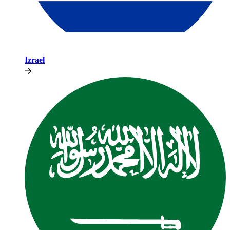
Izrael​​