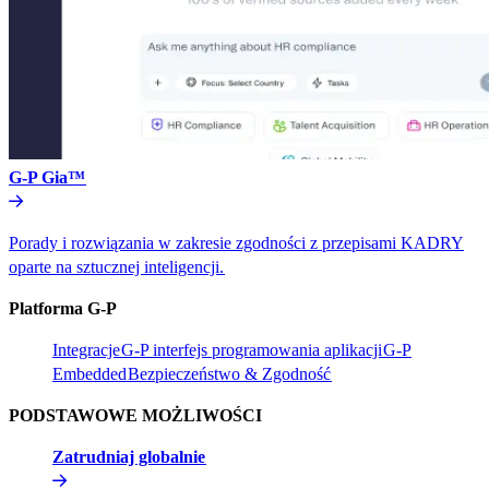
G-P Gia™​​
Porady i rozwiązania w zakresie zgodności z przepisami KADRY
oparte na sztucznej inteligencji.​​
Platforma G-P​​
Integracje​​
G-P interfejs programowania aplikacji​​
G-P
Embedded​​
Bezpieczeństwo & Zgodność​​
PODSTAWOWE MOŻLIWOŚCI​​
Zatrudniaj globalnie​​