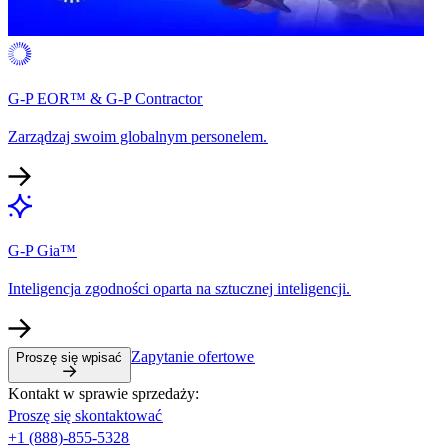
G-P EOR™ & G-P Contractor​​
Zarządzaj swoim globalnym personelem.​​
G-P Gia™​​
Inteligencja zgodności oparta na sztucznej inteligencji.​​
Zapytanie ofertowe​​
Proszę się wpisać​​
Kontakt w sprawie sprzedaży:​​
Proszę się skontaktować​​
+1 (888)-855-5328​​