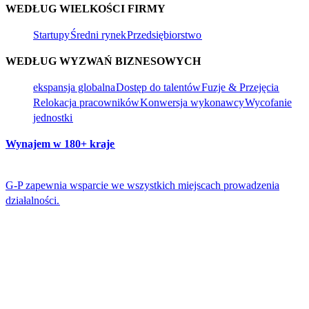
WEDŁUG WIELKOŚCI FIRMY​​
Startupy​​
Średni rynek​​
Przedsiębiorstwo​​
WEDŁUG WYZWAŃ BIZNESOWYCH​​
ekspansja globalna​​
Dostęp do talentów​​
Fuzje & Przejęcia​​
Relokacja pracowników​​
Konwersja wykonawcy​​
Wycofanie
jednostki​​
Wynajem w 180+ kraje​​
G-P zapewnia wsparcie we wszystkich miejscach prowadzenia
działalności.​​