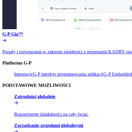
G-P Gia™​​
Porady i rozwiązania w zakresie zgodności z przepisami KADRY oparte 
Platforma G-P​​
Integracje​​
G-P interfejs programowania aplikacji​​
G-P Embedded​
PODSTAWOWE MOŻLIWOŚCI​​
Zatrudniaj globalnie​​
Rozszerzenie działalności na cały świat.​​
Zarządzanie zespołami globalnymi​​