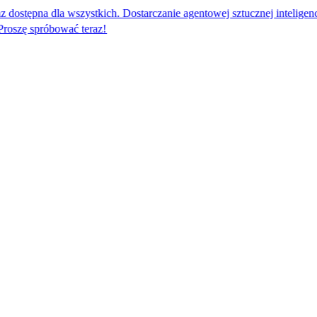
 dla wszystkich. Dostarczanie agentowej sztucznej inteligencji dla glob
ować teraz!​​