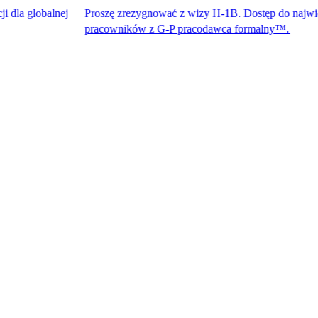
alnej
Proszę zrezygnować z wizy H-1B. Dostęp do największych u
pracowników z G-P pracodawca formalny™.​​