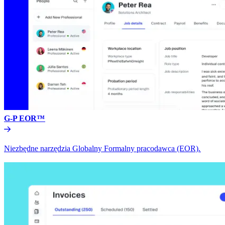
G-P EOR™​​
Niezbędne narzędzia Globalny Formalny pracodawca (EOR).​​