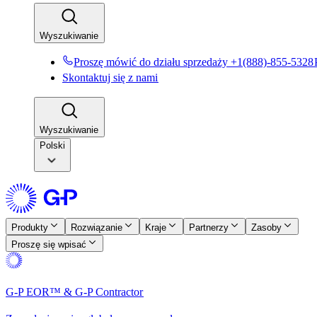
Wyszukiwanie​​
Proszę mówić do działu sprzedaży +1(888)-855-5328​​
Skontaktuj się z nami​​
Wyszukiwanie​​
Polski
Produkty​​
Rozwiązanie​​
Kraje​​
Partnerzy​​
Zasoby​​
Proszę się wpisać​​
G-P EOR™ & G-P Contractor​​