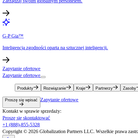
Zarządzaj swoim globalnym personelem.​​
G-P Gia™​​
Inteligencja zgodności oparta na sztucznej inteligencji.​​
Zapytanie ofertowe​​
Zapytanie ofertowe​​
Produkty​​
Rozwiązanie​​
Kraje​​
Partnerzy​​
Zasoby​​
Zapytanie ofertowe​​
Proszę się wpisać​​
Kontakt w sprawie sprzedaży:​​
Proszę się skontaktować​​
+1 (888)-855-5328​​
Copyright © 2026 Globalization Partners LLC. Wszelkie prawa zastrz