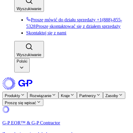
Wyszukiwanie​​
Proszę mówić do działu sprzedaży +1(888)-855-
5328​​
Proszę skontaktować się z działem sprzedaży​​
Skontaktuj się z nami​​
Wyszukiwanie​​
Polski
Produkty​​
Rozwiązanie​​
Kraje​​
Partnerzy​​
Zasoby​​
Proszę się wpisać​​
G-P EOR™ & G-P Contractor​​