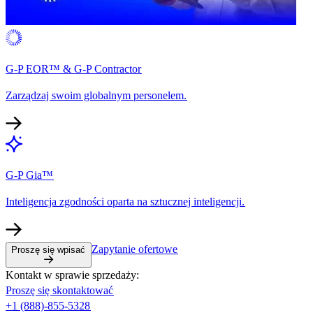
G-P EOR™ & G-P Contractor​​
Zarządzaj swoim globalnym personelem.​​
G-P Gia™​​
Inteligencja zgodności oparta na sztucznej inteligencji.​​
Zapytanie ofertowe​​
Proszę się wpisać​​
Kontakt w sprawie sprzedaży:​​
Proszę się skontaktować​​
+1 (888)-855-5328​​