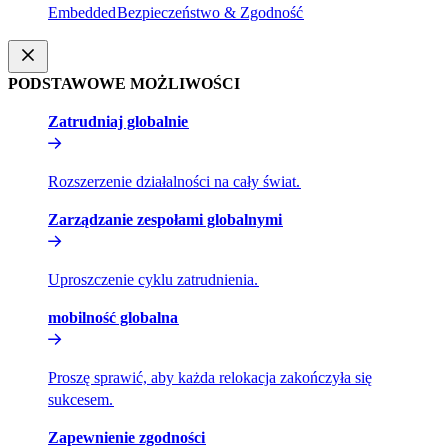
Embedded​​
Bezpieczeństwo & Zgodność​​
PODSTAWOWE MOŻLIWOŚCI​​
Zatrudniaj globalnie​​
Rozszerzenie działalności na cały świat.​​
Zarządzanie zespołami globalnymi​​
Uproszczenie cyklu zatrudnienia.​​
mobilność globalna​​
Proszę sprawić, aby każda relokacja zakończyła się
sukcesem.​​
Zapewnienie zgodności​​