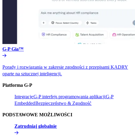
G-P Gia™​​
Porady i rozwiązania w zakresie zgodności z przepisami KADRY
oparte na sztucznej inteligencji.​​
Platforma G-P​​
Integracje​​
G-P interfejs programowania aplikacji​​
G-P
Embedded​​
Bezpieczeństwo & Zgodność​​
PODSTAWOWE MOŻLIWOŚCI​​
Zatrudniaj globalnie​​