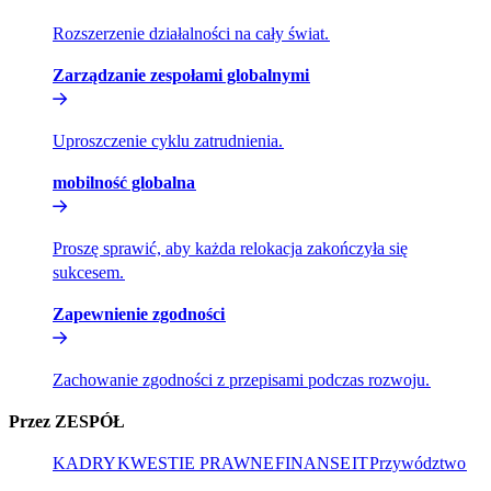
Rozszerzenie działalności na cały świat.​​
Zarządzanie zespołami globalnymi​​
Uproszczenie cyklu zatrudnienia.​​
mobilność globalna​​
Proszę sprawić, aby każda relokacja zakończyła się
sukcesem.​​
Zapewnienie zgodności​​
Zachowanie zgodności z przepisami podczas rozwoju.​​
Przez ZESPÓŁ​​
KADRY​​
KWESTIE PRAWNE​​
FINANSE​​
IT​​
Przywództwo​​