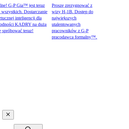
 G-P Gia™ jest teraz
Proszę zrezygnować z
ystkich. Dostarczanie
wizy H-1B. Dostęp do
ej inteligencji dla
największych
ności KADRY na dużą
utalentowanych
óbować teraz!​​
pracowników z G-P
pracodawca formalny™.​​