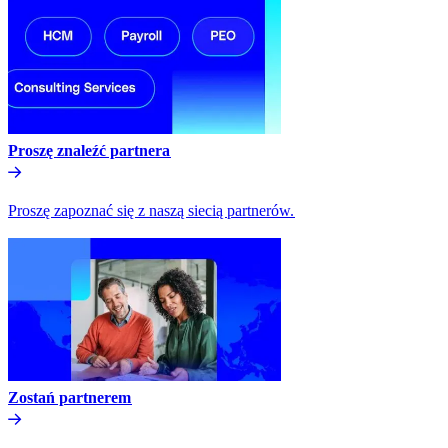
Proszę znaleźć partnera​​
Proszę zapoznać się z naszą siecią partnerów.​​
Zostań partnerem​​