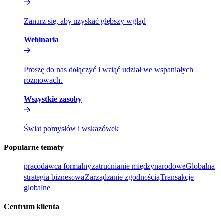
Zanurz się, aby uzyskać głębszy wgląd​​
Webinaria​​
Proszę do nas dołączyć i wziąć udział we wspaniałych
rozmowach.​​
Wszystkie zasoby​​
Świat pomysłów i wskazówek​​
Popularne tematy​​
pracodawca formalny​​
zatrudnianie międzynarodowe​​
Globalna
strategia biznesowa​​
Zarządzanie zgodnością​​
Transakcje
globalne​​
Centrum klienta​​