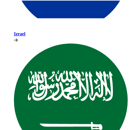
Izrael​​