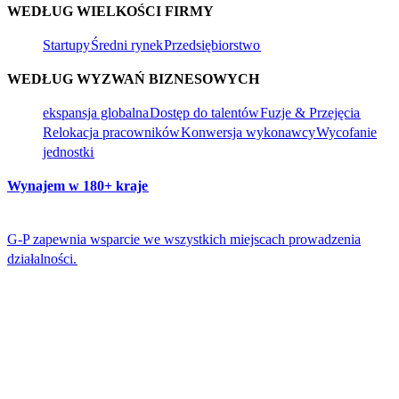
WEDŁUG WIELKOŚCI FIRMY​​
Startupy​​
Średni rynek​​
Przedsiębiorstwo​​
WEDŁUG WYZWAŃ BIZNESOWYCH​​
ekspansja globalna​​
Dostęp do talentów​​
Fuzje & Przejęcia​​
Relokacja pracowników​​
Konwersja wykonawcy​​
Wycofanie
jednostki​​
Wynajem w 180+ kraje​​
G-P zapewnia wsparcie we wszystkich miejscach prowadzenia
działalności.​​