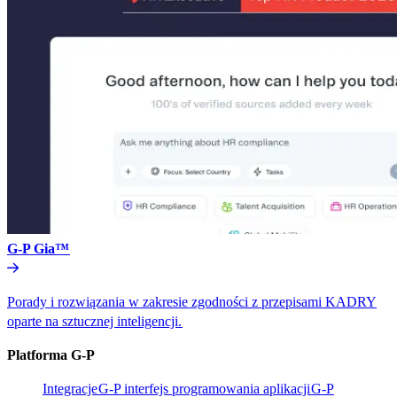
G-P Gia™​​
Porady i rozwiązania w zakresie zgodności z przepisami KADRY
oparte na sztucznej inteligencji.​​
Platforma G-P​​
Integracje​​
G-P interfejs programowania aplikacji​​
G-P