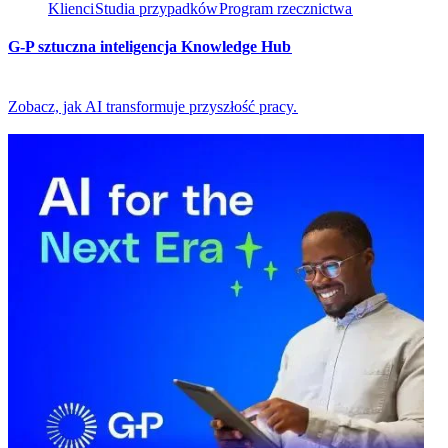
Klienci​​
Studia przypadków​​
Program rzecznictwa​​
G-P sztuczna inteligencja Knowledge Hub​​
Zobacz, jak AI transformuje przyszłość pracy.​​