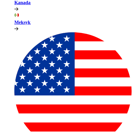
Kanada​​
Meksyk​​