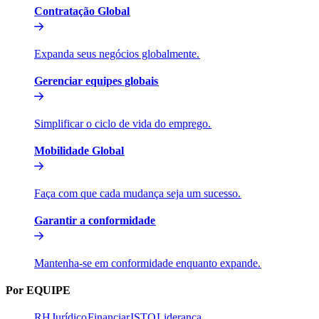
Contratação Global​​
Expanda seus negócios globalmente.​​
Gerenciar equipes globais​​
Simplificar o ciclo de vida do emprego.​​
Mobilidade Global​​
Faça com que cada mudança seja um sucesso.​​
Garantir a conformidade​​
Mantenha-se em conformidade enquanto expande.​​
Por EQUIPE​​
RH​​
Jurídico​​
Financiar​​
ISTO​​
Liderança​​