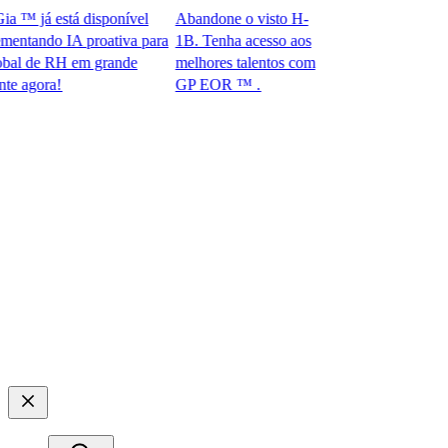
™ já está disponível
Abandone o visto H-
tando IA proativa para
1B. Tenha acesso aos
 de RH em grande
melhores talentos com
gora!​​
GP EOR ™ .​​