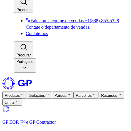
Procurar​​
Fale com a equipe de vendas +1(888)-855-5328​​
Contate o departamento de vendas.​​
Contate-nos​​
Procurar​​
Português
Produtos​​
Soluções​​
Países​​
Parceiros​​
Recursos​​
Entrar​​
GP EOR ™ e GP Contractor​​