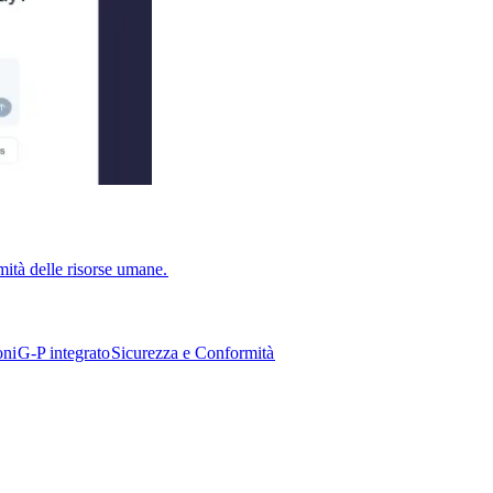
ità delle risorse umane.​​
i​​
G-P integrato​​
Sicurezza e Conformità​​