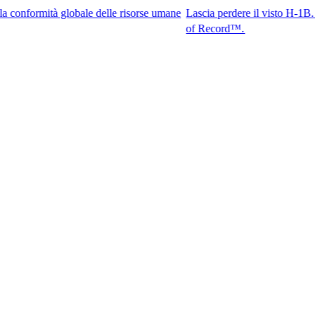
ità globale delle risorse umane
Lascia perdere il visto H-1B. Accedi ai 
of Record™.​​