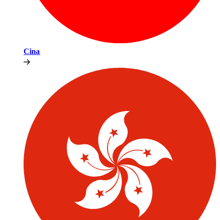
Cina​​