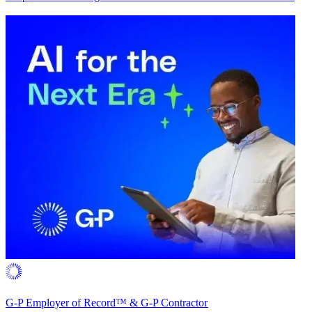
G-P Employer of Record™ & G-P Contractor​​