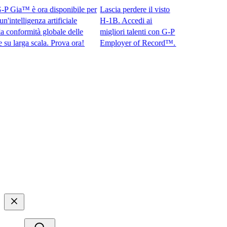
Gia™ è ora disponibile per
Lascia perdere il visto
telligenza artificiale
H-1B. Accedi ai
nformità globale delle
migliori talenti con G-P
rga scala. Prova ora!​​
Employer of Record™.​​