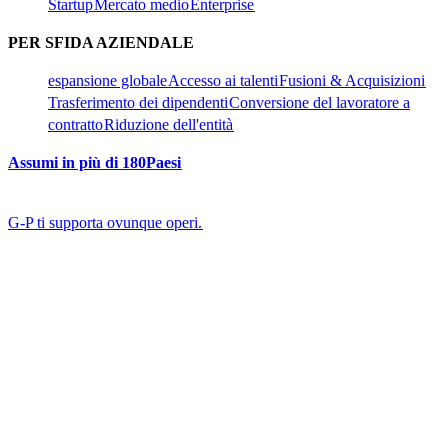
Startup​​
Mercato medio​​
Enterprise​​
PER SFIDA AZIENDALE​​
espansione globale​​
Accesso ai talenti​​
Fusioni & Acquisizioni​​
Trasferimento dei dipendenti​​
Conversione del lavoratore a
contratto​​
Riduzione dell'entità​​
Assumi in più di 180Paesi​​
G-P ti supporta ovunque operi.​​