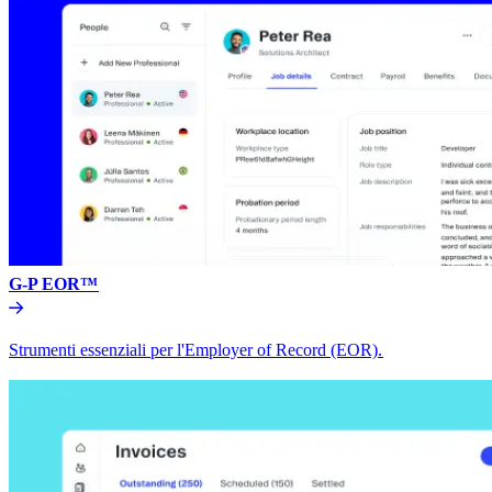
G-P EOR™​​
Strumenti essenziali per l'Employer of Record (EOR).​​