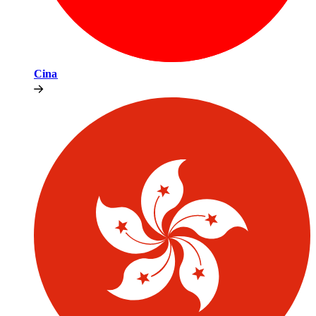
Cina​​