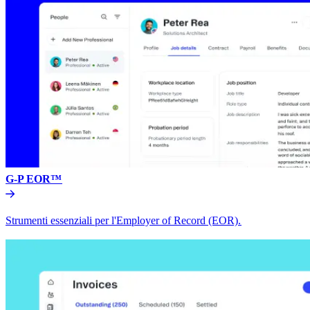
G-P EOR™​​
Strumenti essenziali per l'Employer of Record (EOR).​​