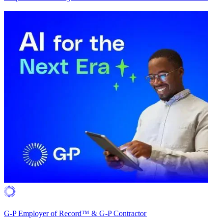
G-P Employer of Record™ & G-P Contractor​​