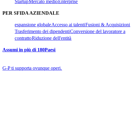
Startup​​
Mercato medio​​
Enterprise​​
PER SFIDA AZIENDALE​​
espansione globale​​
Accesso ai talenti​​
Fusioni & Acquisizioni​​
Trasferimento dei dipendenti​​
Conversione del lavoratore a
contratto​​
Riduzione dell'entità​​
Assumi in più di 180Paesi​​
G-P ti supporta ovunque operi.​​