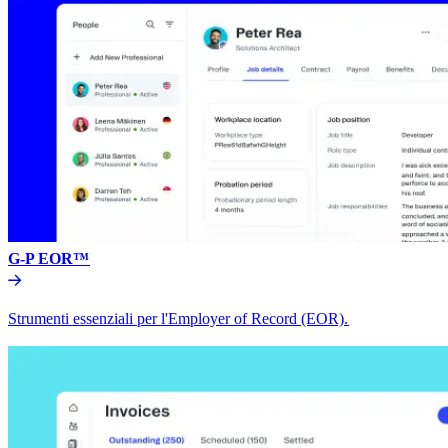
G-P EOR™​​
Strumenti essenziali per l'Employer of Record (EOR).​​