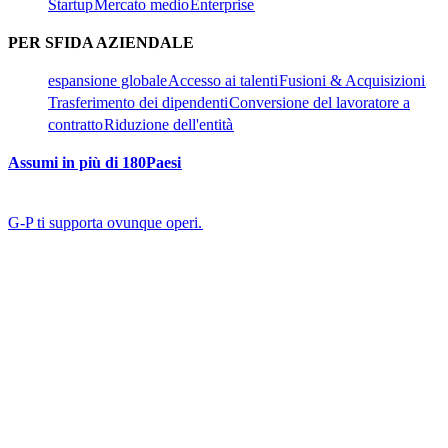
Startup​​
Mercato medio​​
Enterprise​​
PER SFIDA AZIENDALE​​
espansione globale​​
Accesso ai talenti​​
Fusioni & Acquisizioni​​
Trasferimento dei dipendenti​​
Conversione del lavoratore a
contratto​​
Riduzione dell'entità​​
Assumi in più di 180Paesi​​
G-P ti supporta ovunque operi.​​