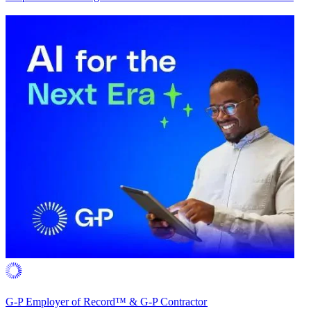
G-P Employer of Record™ & G-P Contractor​​