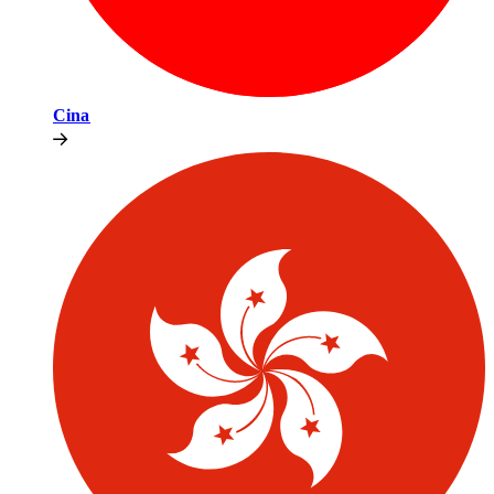
Cina​​