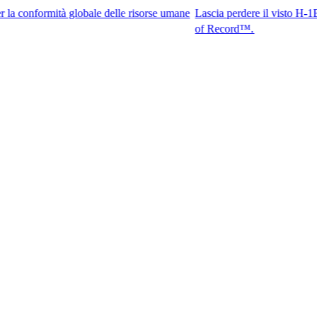
mità globale delle risorse umane
Lascia perdere il visto H-1B. Accedi ai
of Record™.​​