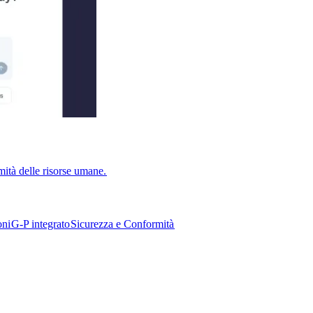
ità delle risorse umane.​​
i​​
G-P integrato​​
Sicurezza e Conformità​​