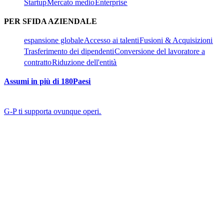
Startup​​
Mercato medio​​
Enterprise​​
PER SFIDA AZIENDALE​​
espansione globale​​
Accesso ai talenti​​
Fusioni & Acquisizioni​​
Trasferimento dei dipendenti​​
Conversione del lavoratore a
contratto​​
Riduzione dell'entità​​
Assumi in più di 180Paesi​​
G-P ti supporta ovunque operi.​​