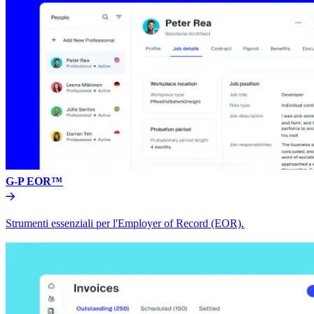
G-P EOR™​​
Strumenti essenziali per l'Employer of Record (EOR).​​