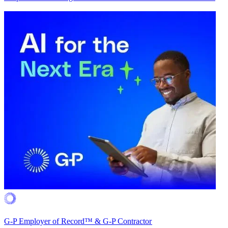
G-P Employer of Record™ & G-P Contractor​​