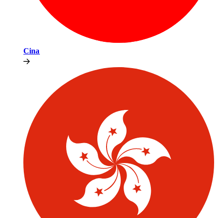
Cina​​