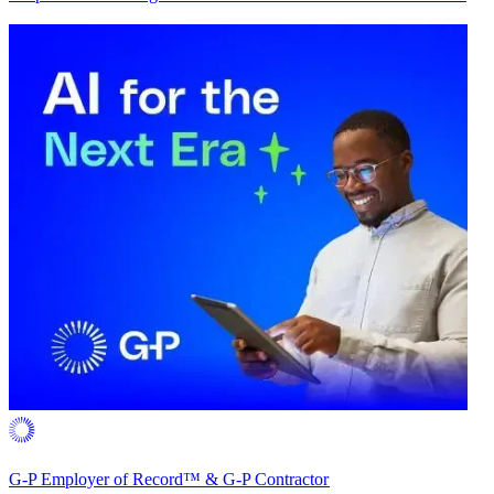
G-P Employer of Record™ & G-P Contractor​​