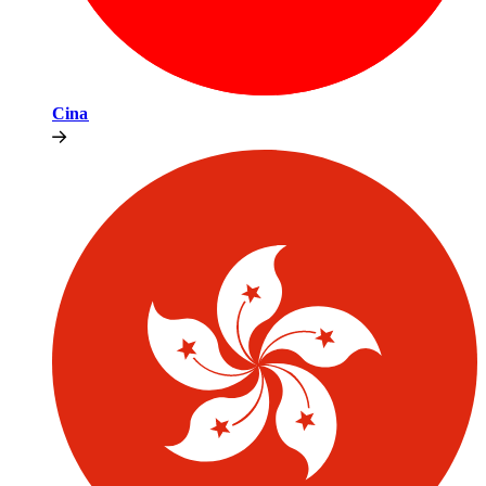
Cina​​