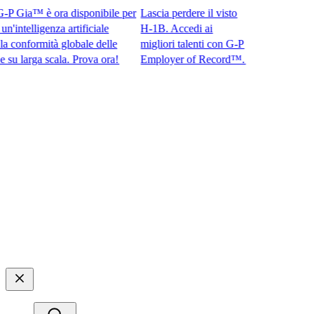
Gia™ è ora disponibile per
Lascia perdere il visto
ntelligenza artificiale
H-1B. Accedi ai
onformità globale delle
migliori talenti con G-P
arga scala. Prova ora!​​
Employer of Record™.​​