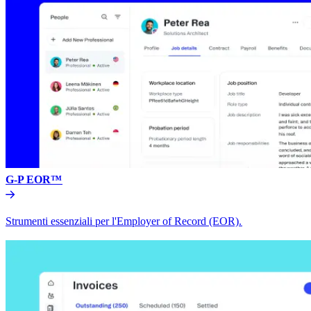
G-P EOR™​​
Strumenti essenziali per l'Employer of Record (EOR).​​