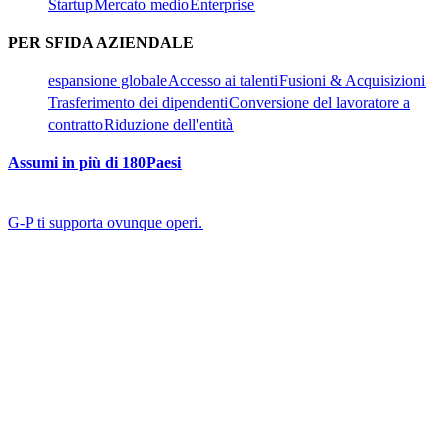
Startup​​
Mercato medio​​
Enterprise​​
PER SFIDA AZIENDALE​​
espansione globale​​
Accesso ai talenti​​
Fusioni & Acquisizioni​​
Trasferimento dei dipendenti​​
Conversione del lavoratore a
contratto​​
Riduzione dell'entità​​
Assumi in più di 180Paesi​​
G-P ti supporta ovunque operi.​​