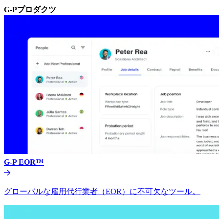
G-Pプロダクツ​​
G-P EOR™​​
グローバルな雇用代行業者（EOR）に不可欠なツール。​​