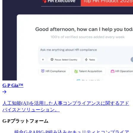
G-P Gia™​​
人工知能(AI)を活用した人事コンプライアンスに関するアド
バイスとソリューション。​​
G-Pプラットフォーム​​
統合​​
G-P API​​
G-P組み込み​​
セキュリティとコンプライア