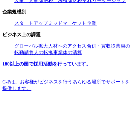
人事、人事部​​
法務、法務部​​
財務​​
それ​​
リーダーシップ​​
企業規模別​​
スタートアップ​​
ミッドマーケット​​
企業​​
ビジネス上の課題​​
グローバル拡大​​
人材へのアクセス​​
合併・買収​​
従業員の
転勤​​
請負人の転換​​
事業体の清算​​
180以上の国で採用活動を行っています。​​
G-Pは、お客様がビジネスを行うあらゆる場所でサポートを
提供します。​​