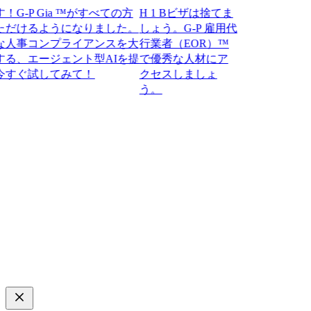
P Gia ™がすべての方
H 1 Bビザは捨てま
けるようになりました。
しょう。G-P 雇用代
事コンプライアンスを大
行業者（EOR）™
、エージェント型AIを提
で優秀な人材にア
試してみて！​​
クセスしましょ
う。​​