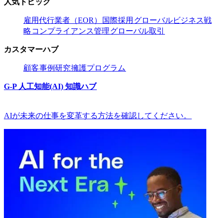
人気トピック​​
雇用代行業者（EOR）​​
国際採用​​
グローバルビジネス戦
略​​
コンプライアンス管理​​
グローバル取引​​
カスタマーハブ​​
顧客​​
事例研究​​
擁護プログラム​​
G-P 人工知能(AI) 知識ハブ​​
AIが未来の仕事を変革する方法を確認してください。​​