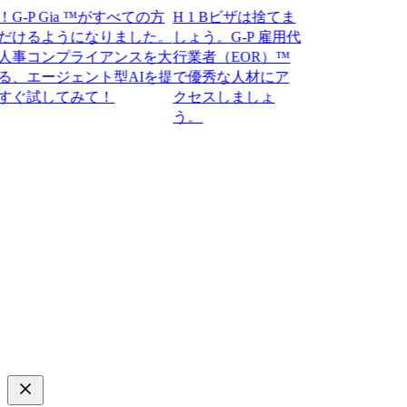
 Gia ™がすべての方
H 1 Bビザは捨てま
るようになりました。
しょう。G-P 雇用代
コンプライアンスを大
行業者（EOR）™
エージェント型AIを提
で優秀な人材にア
してみて！​​
クセスしましょ
う。​​