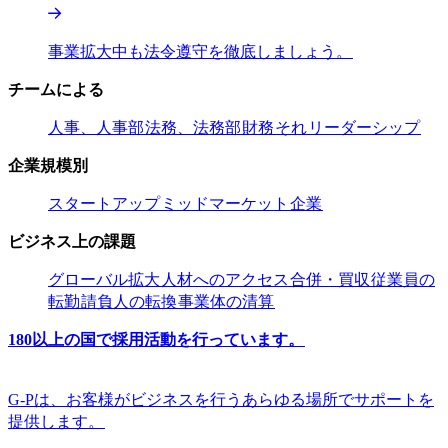
事業拡大中も法令遵守を徹底しましょう。​​
チームによる​​
人事、人事部​​
法務、法務部​​
財務​​
それ​​
リーダーシップ​​
企業規模別​​
スタートアップ​​
ミッドマーケット​​
企業​​
ビジネス上の課題​​
グローバル拡大​​
人材へのアクセス​​
合併・買収​​
従業員の
転勤​​
請負人の転換​​
事業体の清算​​
180以上の国で採用活動を行っています。​​
G-Pは、お客様がビジネスを行うあらゆる場所でサポートを
提供します。​​