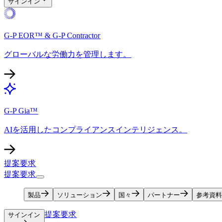
サインイン​​
G-P EOR™ & G-P Contractor​​
グローバルな労働力を管理します。​​
G-P Gia™​​
AIを活用したコンプライアンスインテリジェンス。​​
提案要求​​
提案要求​​
製品​​
ソリューション​​
国々​​
パートナー​​
参考資料​
提案要求​​
サインイン​​