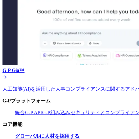
G-P Gia™​​
人工知能(AI)を活用した人事コンプライアンスに関するアドバ
G-Pプラットフォーム​​
統合​​
G-P API​​
G-P組み込み​​
セキュリティとコンプライアンス
コア機能​​
グローバルに人材を採用する​​