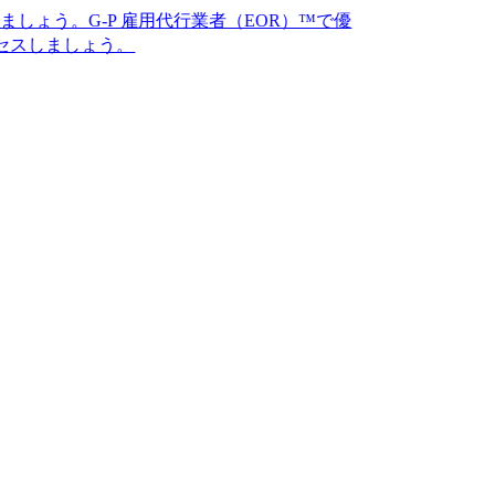
。G-P 雇用代行業者（EOR）™で優
う。​​