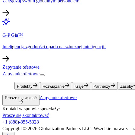
Zarządzaj swoim globalnym personelem.​​
G-P Gia™​​
Inteligencja zgodności oparta na sztucznej inteligencji.​​
Zapytanie ofertowe​​
Zapytanie ofertowe​​
Produkty​​
Rozwiązanie​​
Kraje​​
Partnerzy​​
Zasoby​​
Zapytanie ofertowe​​
Proszę się wpisać​​
Kontakt w sprawie sprzedaży:​​
Proszę się skontaktować​​
+1 (888)-855-5328​​
Copyright © 2026 Globalization Partners LLC. Wszelkie prawa zastrz