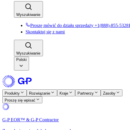
Wyszukiwanie​​
Proszę mówić do działu sprzedaży +1(888)-855-5328​​
Skontaktuj się z nami​​
Wyszukiwanie​​
Polski
Produkty​​
Rozwiązanie​​
Kraje​​
Partnerzy​​
Zasoby​​
Proszę się wpisać​​
G-P EOR™ & G-P Contractor​​