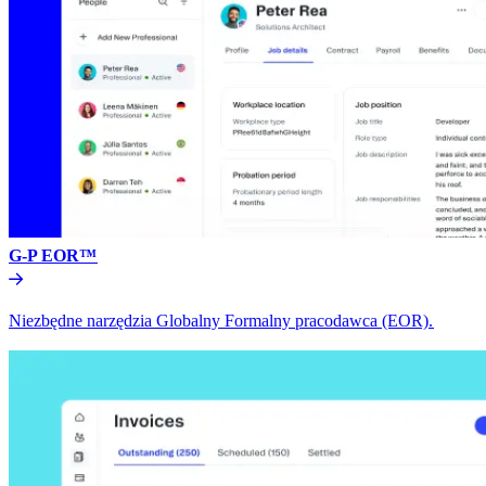
G-P EOR™​​
Niezbędne narzędzia Globalny Formalny pracodawca (EOR).​​