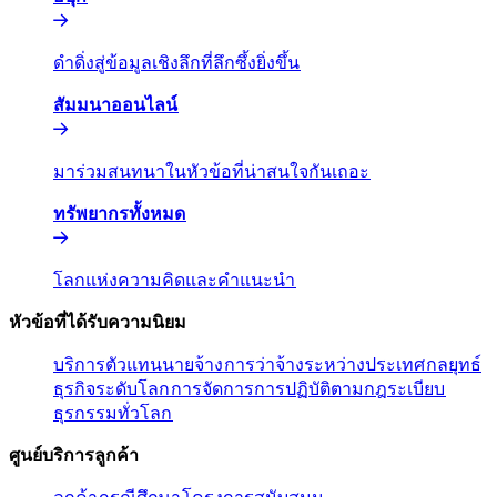
ดำดิ่งสู่ข้อมูลเชิงลึกที่ลึกซึ้งยิ่งขึ้น​​
สัมมนาออนไลน์​​
มาร่วมสนทนาในหัวข้อที่น่าสนใจกันเถอะ​​
ทรัพยากรทั้งหมด​​
โลกแห่งความคิดและคำแนะนำ​​
หัวข้อที่ได้รับความนิยม​​
บริการตัวแทนนายจ้าง​​
การว่าจ้างระหว่างประเทศ​​
กลยุทธ์
ธุรกิจระดับโลก​​
การจัดการการปฏิบัติตามกฎระเบียบ​​
ธุรกรรมทั่วโลก​​
ศูนย์บริการลูกค้า​​