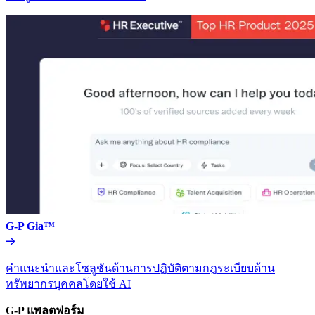
G-P Gia™​​
คำแนะนำและโซลูชันด้านการปฏิบัติตามกฎระเบียบด้าน
ทรัพยากรบุคคลโดยใช้ AI​​
G-P แพลตฟอร์ม​​