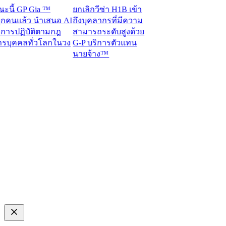
้ GP Gia ™
ยกเลิกวีซ่า H1B เข้า
คนแล้ว นำเสนอ AI
ถึงบุคลากรที่มีความ
ารปฏิบัติตามกฎ
สามารถระดับสูงด้วย
ุคคลทั่วโลกในวง
G-P บริการตัวแทน
นายจ้าง™​​