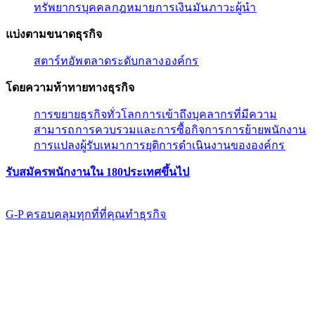
ทรัพยากรบุคคล​​
กฎหมาย​​
การเงิน​​
มัน​​
ภาวะผู้นํา​​
แบ่งตามขนาดธุรกิจ​​
สตาร์ทอัพ​​
ตลาดระดับกลาง​​
องค์กร​​
โดยความท้าทายทางธุรกิจ​​
การขยายธุรกิจทั่วโลก​​
การเข้าถึงบุคลากรที่มีความ
สามารถ​​
การควบรวมและการซื้อกิจการ​​
การย้ายพนักงาน​​
การแปลงผู้รับเหมา​​
การยุติการดำเนินงานขององค์กร​​
รับสมัครพนักงานใน 180ประเทศขึ้นไป​​
G-P ครอบคลุมทุกที่ที่คุณทําธุรกิจ​​