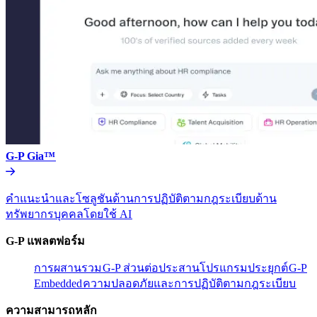
G-P Gia™​​
คำแนะนำและโซลูชันด้านการปฏิบัติตามกฎระเบียบด้าน
ทรัพยากรบุคคลโดยใช้ AI​​
G-P แพลตฟอร์ม​​
การผสานรวม​​
G-P ส่วนต่อประสานโปรแกรมประยุกต์​​
G-P
Embedded​​
ความปลอดภัยและการปฏิบัติตามกฎระเบียบ​​
ความสามารถหลัก​​