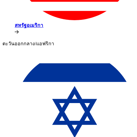
สหรัฐอเมริกา​​
ตะวันออกกลาง/แอฟริกา​​