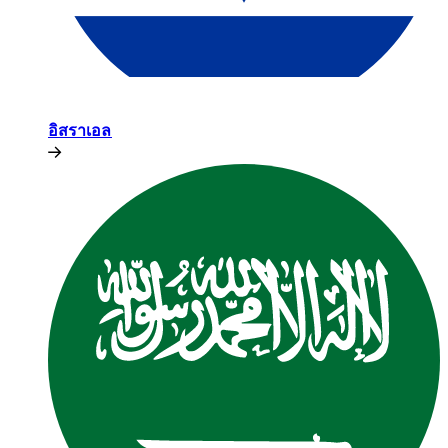
อิสราเอล​​