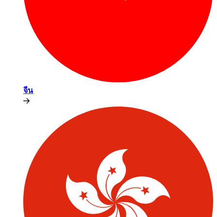
จีน​​