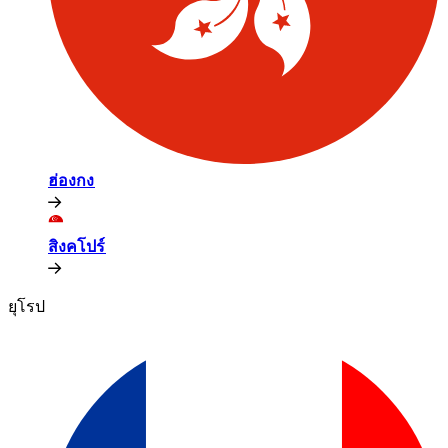
ฮ่องกง​​
สิงคโปร์​​
ยุโรป​​