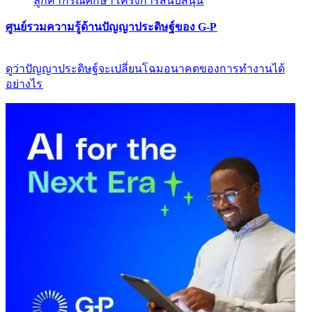
ลูกค้า​​
กรณีศึกษา​​
โครงการสนับสนุน​​
ศูนย์รวมความรู้ด้านปัญญาประดิษฐ์ของ G-P​​
ดูว่าปัญญาประดิษฐ์จะเปลี่ยนโฉมอนาคตของการทำงานได้
อย่างไร​​