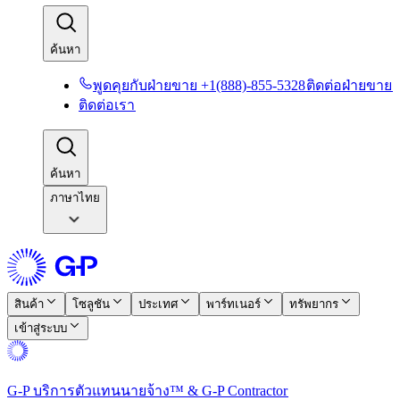
ค้นหา​​
พูดคุยกับฝ่ายขาย +1(888)-855-5328​​
ติดต่อฝ่ายขาย​​
ติดต่อเรา​​
ค้นหา​​
ภาษาไทย
สินค้า​​
โซลูชัน​​
ประเทศ​​
พาร์ทเนอร์​​
ทรัพยากร​​
เข้าสู่ระบบ​​
G-P บริการตัวแทนนายจ้าง™ & G-P Contractor​​