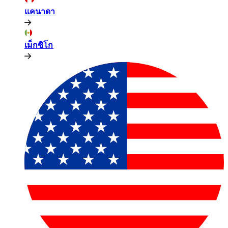
แคนาดา​​
เม็กซิโก​​