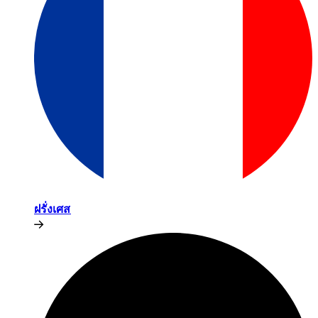
ฝรั่งเศส​​