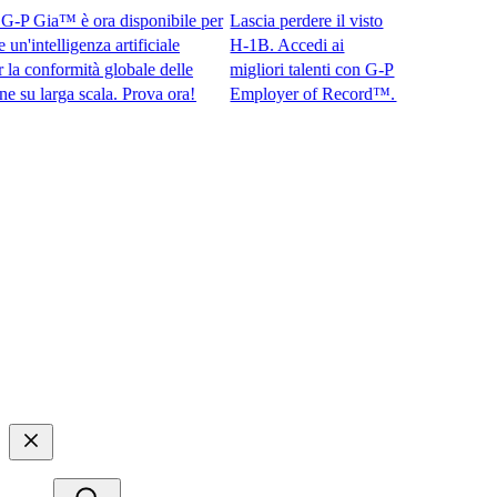
P Gia™ è ora disponibile per
Lascia perdere il visto
intelligenza artificiale
H-1B. Accedi ai
conformità globale delle
migliori talenti con G-P
larga scala. Prova ora!​​
Employer of Record™.​​