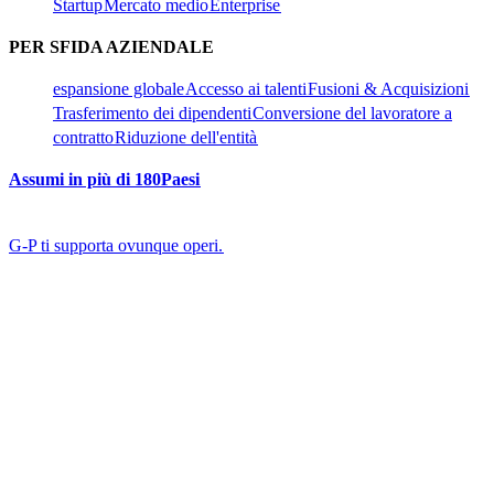
Startup​​
Mercato medio​​
Enterprise​​
PER SFIDA AZIENDALE​​
espansione globale​​
Accesso ai talenti​​
Fusioni & Acquisizioni​​
Trasferimento dei dipendenti​​
Conversione del lavoratore a
contratto​​
Riduzione dell'entità​​
Assumi in più di 180Paesi​​
G-P ti supporta ovunque operi.​​