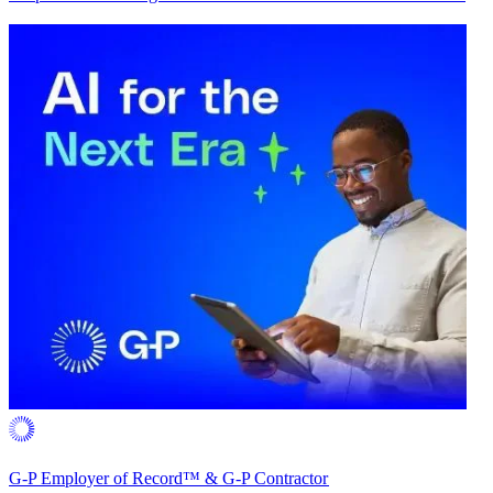
G-P Employer of Record™ & G-P Contractor​​