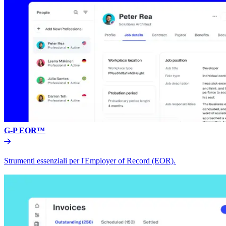
G-P EOR™​​
Strumenti essenziali per l'Employer of Record (EOR).​​