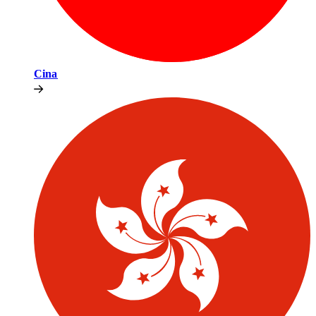
Cina​​