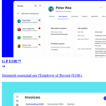
G-P EOR™​​
Strumenti essenziali per l'Employer of Record (EOR).​​