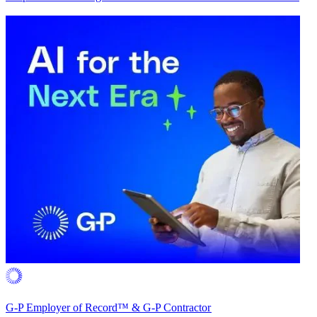
G-P Employer of Record™ & G-P Contractor​​