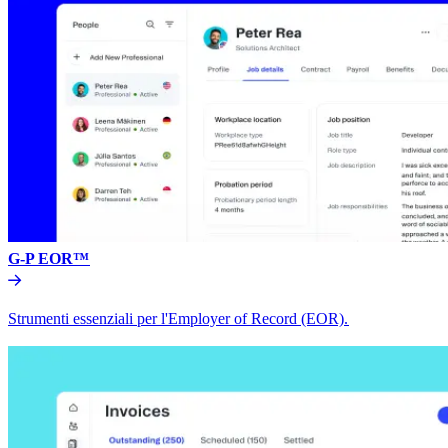
G-P EOR™​​
Strumenti essenziali per l'Employer of Record (EOR).​​