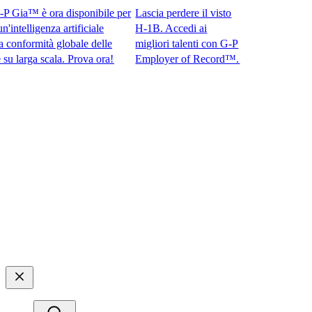
ia™ è ora disponibile per
Lascia perdere il visto
telligenza artificiale
H-1B. Accedi ai
nformità globale delle
migliori talenti con G-P
rga scala. Prova ora!​​
Employer of Record™.​​