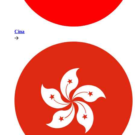
Cina​​