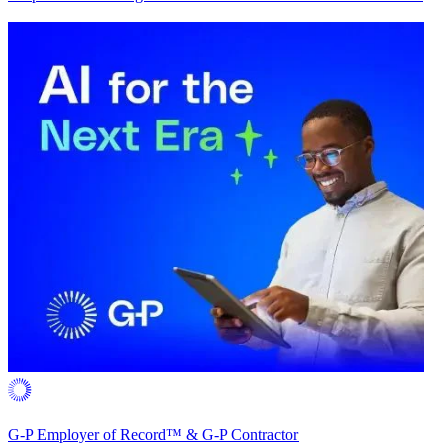
G-P Employer of Record™ & G-P Contractor​​