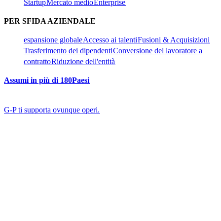
Startup​​
Mercato medio​​
Enterprise​​
PER SFIDA AZIENDALE​​
espansione globale​​
Accesso ai talenti​​
Fusioni & Acquisizioni​​
Trasferimento dei dipendenti​​
Conversione del lavoratore a
contratto​​
Riduzione dell'entità​​
Assumi in più di 180Paesi​​
G-P ti supporta ovunque operi.​​