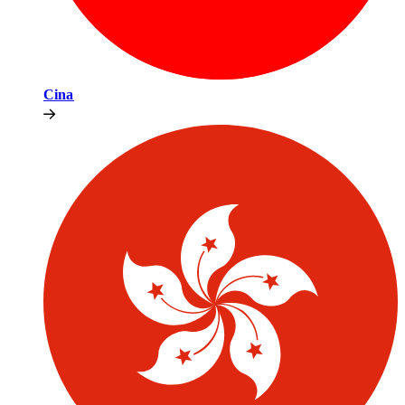
Cina​​