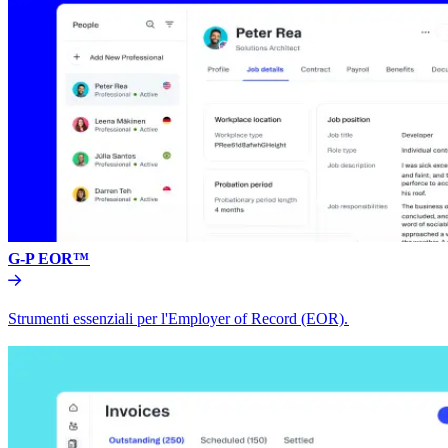
G-P EOR™​​
Strumenti essenziali per l'Employer of Record (EOR).​​