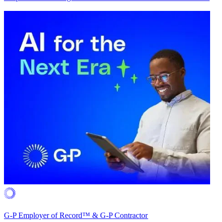
G-P Employer of Record™ & G-P Contractor​​