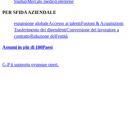
Startup​​
Mercato medio​​
Enterprise​​
PER SFIDA AZIENDALE​​
espansione globale​​
Accesso ai talenti​​
Fusioni & Acquisizioni​​
Trasferimento dei dipendenti​​
Conversione del lavoratore a
contratto​​
Riduzione dell'entità​​
Assumi in più di 180Paesi​​
G-P ti supporta ovunque operi.​​