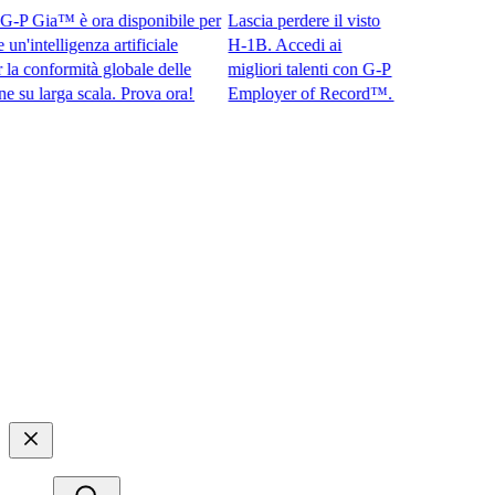
 Gia™ è ora disponibile per
Lascia perdere il visto
intelligenza artificiale
H-1B. Accedi ai
conformità globale delle
migliori talenti con G-P
larga scala. Prova ora!​​
Employer of Record™.​​