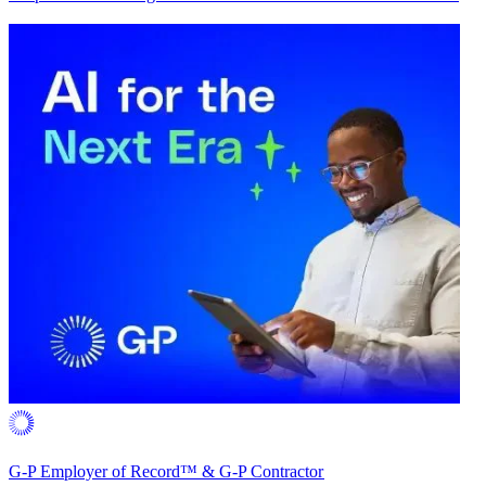
G-P Employer of Record™ & G-P Contractor​​