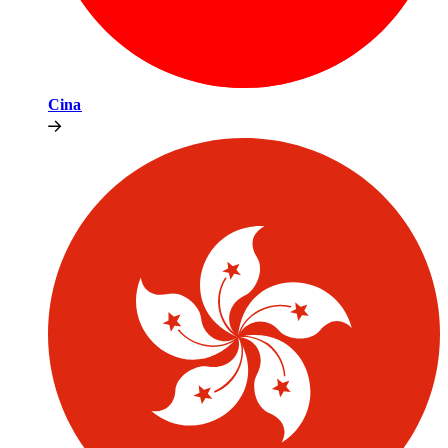
Cina​​