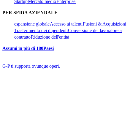
Startup​​
Mercato medio​​
Enterprise​​
PER SFIDA AZIENDALE​​
espansione globale​​
Accesso ai talenti​​
Fusioni & Acquisizioni​​
Trasferimento dei dipendenti​​
Conversione del lavoratore a
contratto​​
Riduzione dell'entità​​
Assumi in più di 180Paesi​​
G-P ti supporta ovunque operi.​​