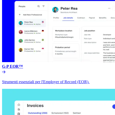
G-P EOR™​​
Strumenti essenziali per l'Employer of Record (EOR).​​