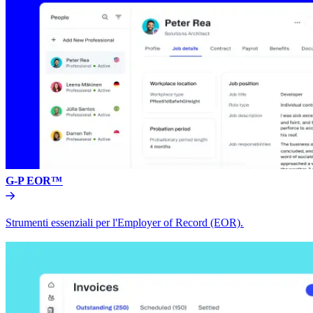
G-P EOR™​​
Strumenti essenziali per l'Employer of Record (EOR).​​