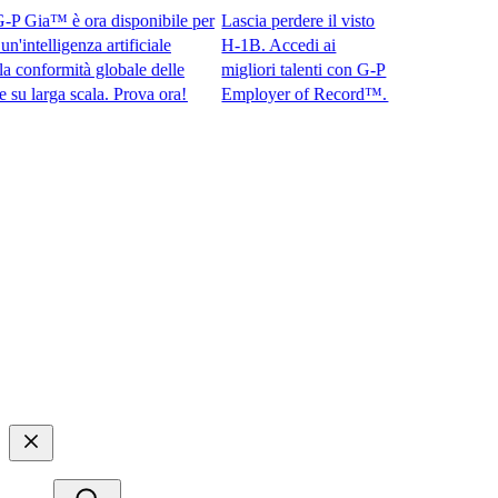
Gia™ è ora disponibile per
Lascia perdere il visto
ntelligenza artificiale
H-1B. Accedi ai
onformità globale delle
migliori talenti con G-P
arga scala. Prova ora!​​
Employer of Record™.​​