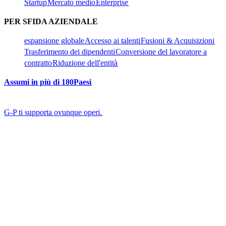
Startup​​
Mercato medio​​
Enterprise​​
PER SFIDA AZIENDALE​​
espansione globale​​
Accesso ai talenti​​
Fusioni & Acquisizioni​​
Trasferimento dei dipendenti​​
Conversione del lavoratore a
contratto​​
Riduzione dell'entità​​
Assumi in più di 180Paesi​​
G-P ti supporta ovunque operi.​​