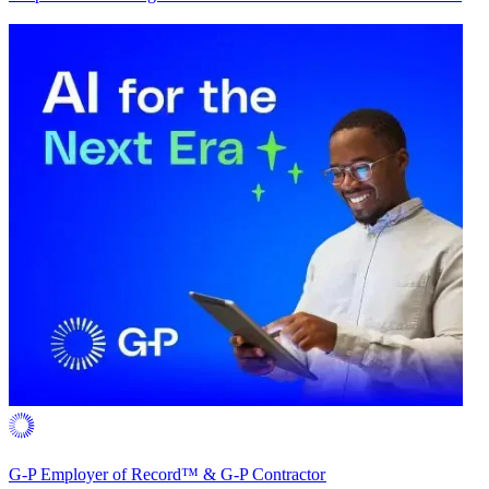
G-P Employer of Record™ & G-P Contractor​​