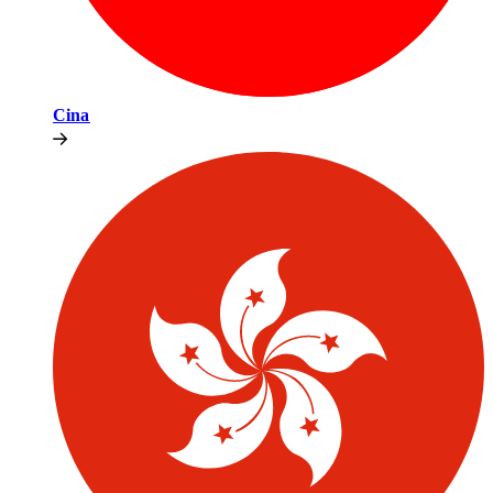
Cina​​