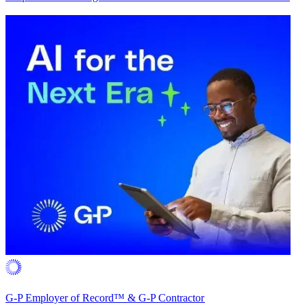
G-P Employer of Record™ & G-P Contractor​​