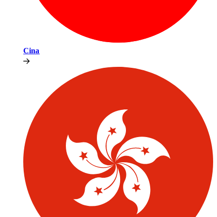
Cina​​