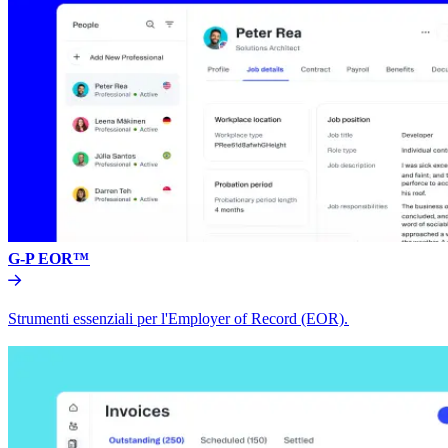
G-P EOR™​​
Strumenti essenziali per l'Employer of Record (EOR).​​