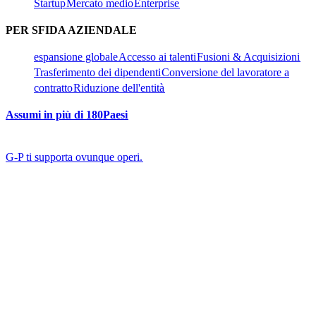
Startup​​
Mercato medio​​
Enterprise​​
PER SFIDA AZIENDALE​​
espansione globale​​
Accesso ai talenti​​
Fusioni & Acquisizioni​​
Trasferimento dei dipendenti​​
Conversione del lavoratore a
contratto​​
Riduzione dell'entità​​
Assumi in più di 180Paesi​​
G-P ti supporta ovunque operi.​​