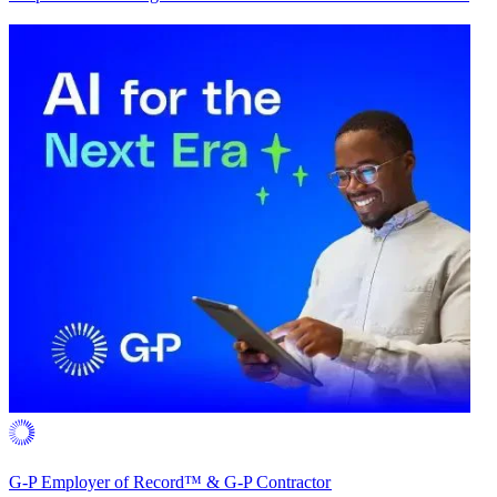
G-P Employer of Record™ & G-P Contractor​​