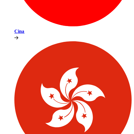
Cina​​