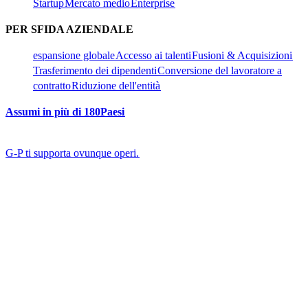
Startup​​
Mercato medio​​
Enterprise​​
PER SFIDA AZIENDALE​​
espansione globale​​
Accesso ai talenti​​
Fusioni & Acquisizioni​​
Trasferimento dei dipendenti​​
Conversione del lavoratore a
contratto​​
Riduzione dell'entità​​
Assumi in più di 180Paesi​​
G-P ti supporta ovunque operi.​​