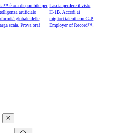
è ora disponibile per
Lascia perdere il visto
genza artificiale
H-1B. Accedi ai
ità globale delle
migliori talenti con G-P
cala. Prova ora!​​
Employer of Record™.​​