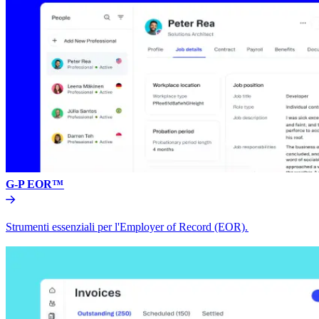
G-P EOR™​​
Strumenti essenziali per l'Employer of Record (EOR).​​