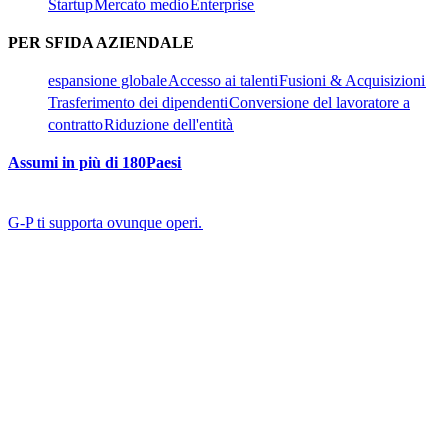
Startup​​
Mercato medio​​
Enterprise​​
PER SFIDA AZIENDALE​​
espansione globale​​
Accesso ai talenti​​
Fusioni & Acquisizioni​​
Trasferimento dei dipendenti​​
Conversione del lavoratore a
contratto​​
Riduzione dell'entità​​
Assumi in più di 180Paesi​​
G-P ti supporta ovunque operi.​​