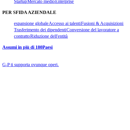
Startup​​
Mercato medio​​
Enterprise​​
PER SFIDA AZIENDALE​​
espansione globale​​
Accesso ai talenti​​
Fusioni & Acquisizioni​​
Trasferimento dei dipendenti​​
Conversione del lavoratore a
contratto​​
Riduzione dell'entità​​
Assumi in più di 180Paesi​​
G-P ti supporta ovunque operi.​​