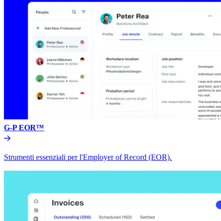
G-P EOR™​​
Strumenti essenziali per l'Employer of Record (EOR).​​