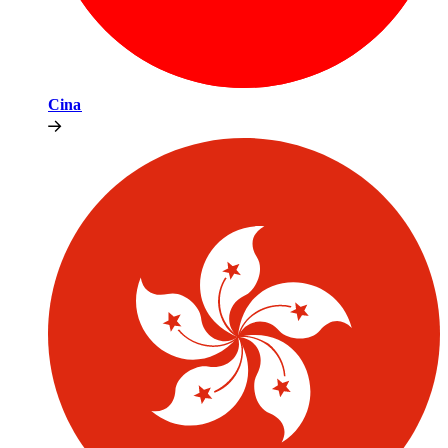
Cina​​