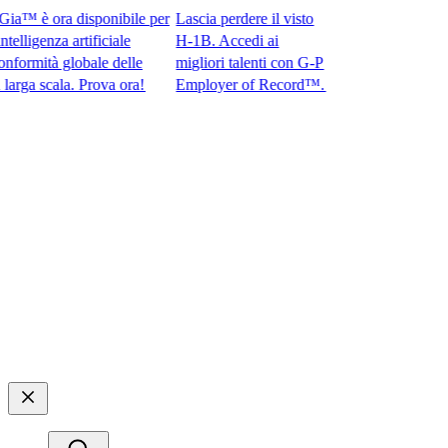
™ è ora disponibile per
Lascia perdere il visto
ligenza artificiale
H-1B. Accedi ai
ormità globale delle
migliori talenti con G-P
a scala. Prova ora!​​
Employer of Record™.​​