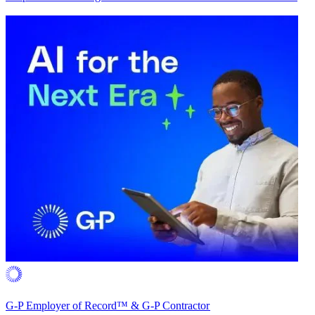
G-P Employer of Record™ & G-P Contractor​​