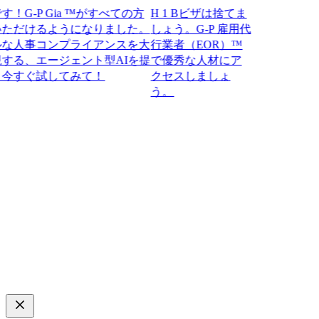
-P Gia ™がすべての方
H 1 Bビザは捨てま
だけるようになりました。
しょう。G-P 雇用代
人事コンプライアンスを大
行業者（EOR）™
、エージェント型AIを提
で優秀な人材にア
ぐ試してみて！​​
クセスしましょ
う。​​