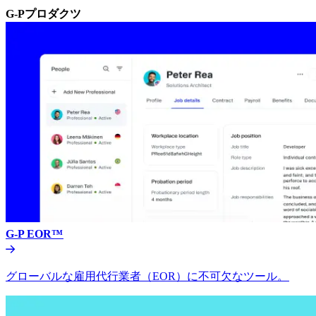
G-Pプロダクツ​​
G-P EOR™​​
グローバルな雇用代行業者（EOR）に不可欠なツール。​​