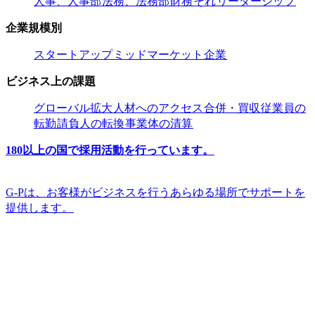
人事、人事部​​
法務、法務部​​
財務​​
それ​​
リーダーシップ​​
企業規模別​​
スタートアップ​​
ミッドマーケット​​
企業​​
ビジネス上の課題​​
グローバル拡大​​
人材へのアクセス​​
合併・買収​​
従業員の
転勤​​
請負人の転換​​
事業体の清算​​
180以上の国で採用活動を行っています。​​
G-Pは、お客様がビジネスを行うあらゆる場所でサポートを
提供します。​​