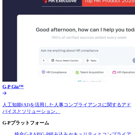
G-P Gia™​​
人工知能(AI)を活用した人事コンプライアンスに関するアド
バイスとソリューション。​​
G-Pプラットフォーム​​
統合​​
G-P API​​
G-P組み込み​​
セキュリティとコンプライア