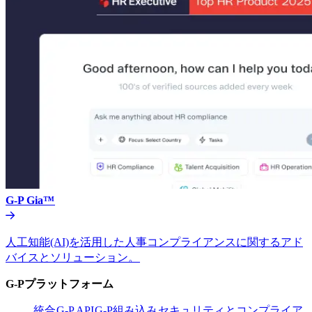
G-P Gia™​​
人工知能(AI)を活用した人事コンプライアンスに関するアド
バイスとソリューション。​​
G-Pプラットフォーム​​
統合​​
G-P API​​
G-P組み込み​​
セキュリティとコンプライア