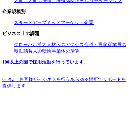
人事、人事部​​
法務、法務部​​
財務​​
それ​​
リーダーシップ​​
企業規模別​​
スタートアップ​​
ミッドマーケット​​
企業​​
ビジネス上の課題​​
グローバル拡大​​
人材へのアクセス​​
合併・買収​​
従業員の
転勤​​
請負人の転換​​
事業体の清算​​
180以上の国で採用活動を行っています。​​
G-Pは、お客様がビジネスを行うあらゆる場所でサポートを
提供します。​​