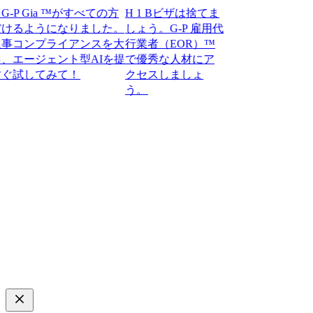
 Gia ™がすべての方
H 1 Bビザは捨てま
るようになりました。
しょう。G-P 雇用代
コンプライアンスを大
行業者（EOR）™
ージェント型AIを提
で優秀な人材にア
してみて！​​
クセスしましょ
う。​​