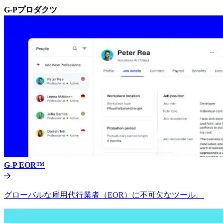
G-Pプロダクツ​​
G-P EOR™​​
グローバルな雇用代行業者（EOR）に不可欠なツール。​​