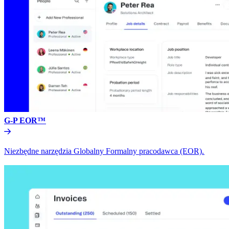
G-P EOR™​​
Niezbędne narzędzia Globalny Formalny pracodawca (EOR).​​