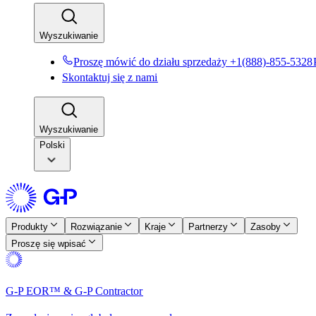
Wyszukiwanie​​
Proszę mówić do działu sprzedaży +1(888)-855-5328​​
Skontaktuj się z nami​​
Wyszukiwanie​​
Polski
Produkty​​
Rozwiązanie​​
Kraje​​
Partnerzy​​
Zasoby​​
Proszę się wpisać​​
G-P EOR™ & G-P Contractor​​