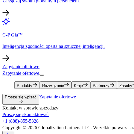
Zarządzaj swoim globalnym personelem.​​
G-P Gia™​​
Inteligencja zgodności oparta na sztucznej inteligencji.​​
Zapytanie ofertowe​​
Zapytanie ofertowe​​
Produkty​​
Rozwiązanie​​
Kraje​​
Partnerzy​​
Zasoby​​
Zapytanie ofertowe​​
Proszę się wpisać​​
Kontakt w sprawie sprzedaży:​​
Proszę się skontaktować​​
+1 (888)-855-5328​​
Copyright © 2026 Globalization Partners LLC. Wszelkie prawa zastrz