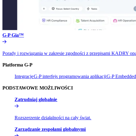
G-P Gia™​​
Porady i rozwiązania w zakresie zgodności z przepisami KADRY oparte 
Platforma G-P​​
Integracje​​
G-P interfejs programowania aplikacji​​
G-P Embedded​
PODSTAWOWE MOŻLIWOŚCI​​
Zatrudniaj globalnie​​
Rozszerzenie działalności na cały świat.​​
Zarządzanie zespołami globalnymi​​