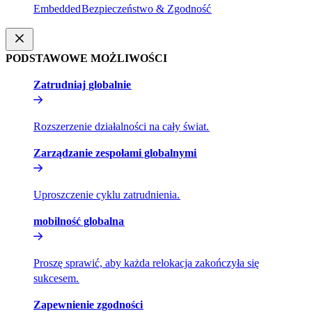
Embedded​​
Bezpieczeństwo & Zgodność​​
PODSTAWOWE MOŻLIWOŚCI​​
Zatrudniaj globalnie​​
Rozszerzenie działalności na cały świat.​​
Zarządzanie zespołami globalnymi​​
Uproszczenie cyklu zatrudnienia.​​
mobilność globalna​​
Proszę sprawić, aby każda relokacja zakończyła się
sukcesem.​​
Zapewnienie zgodności​​