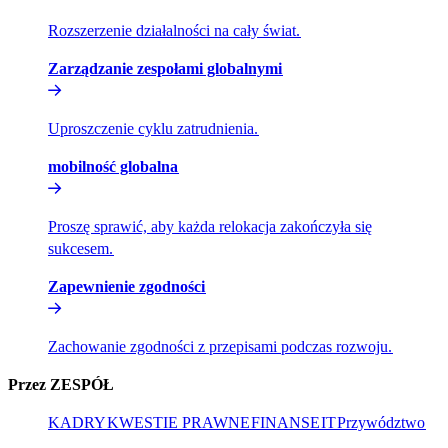
Rozszerzenie działalności na cały świat.​​
Zarządzanie zespołami globalnymi​​
Uproszczenie cyklu zatrudnienia.​​
mobilność globalna​​
Proszę sprawić, aby każda relokacja zakończyła się
sukcesem.​​
Zapewnienie zgodności​​
Zachowanie zgodności z przepisami podczas rozwoju.​​
Przez ZESPÓŁ​​
KADRY​​
KWESTIE PRAWNE​​
FINANSE​​
IT​​
Przywództwo​​