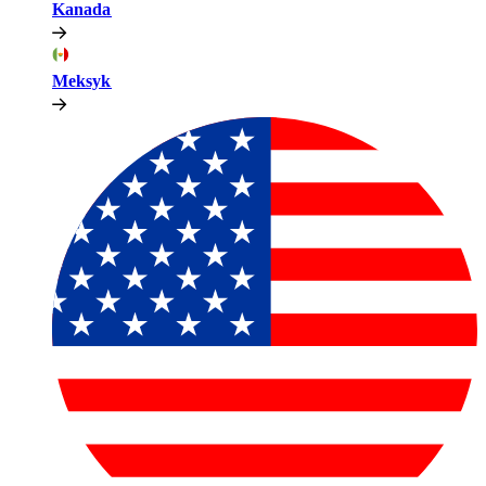
Kanada​​
Meksyk​​