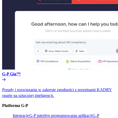
G-P Gia™​​
Porady i rozwiązania w zakresie zgodności z przepisami KADRY
oparte na sztucznej inteligencji.​​
Platforma G-P​​
Integracje​​
G-P interfejs programowania aplikacji​​
G-P