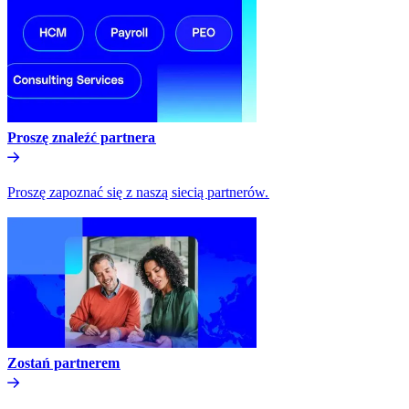
Proszę znaleźć partnera​​
Proszę zapoznać się z naszą siecią partnerów.​​
Zostań partnerem​​