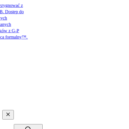
gnować z
ostęp do
ch
 z G-P
rmalny™.​​