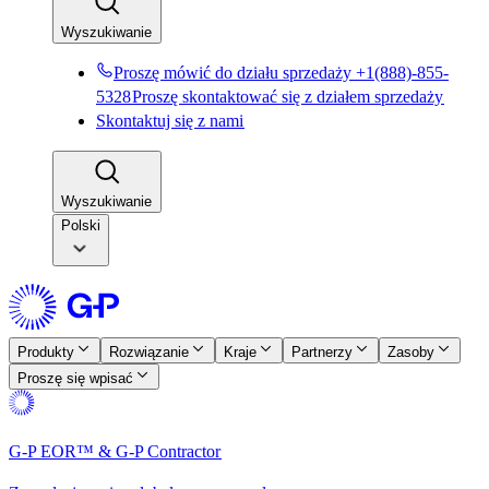
Wyszukiwanie​​
Proszę mówić do działu sprzedaży +1(888)-855-
5328​​
Proszę skontaktować się z działem sprzedaży​​
Skontaktuj się z nami​​
Wyszukiwanie​​
Polski
Produkty​​
Rozwiązanie​​
Kraje​​
Partnerzy​​
Zasoby​​
Proszę się wpisać​​
G-P EOR™ & G-P Contractor​​