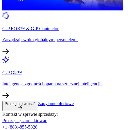
G-P EOR™ & G-P Contractor​​
Zarządzaj swoim globalnym personelem.​​
G-P Gia™​​
Inteligencja zgodności oparta na sztucznej inteligencji.​​
Zapytanie ofertowe​​
Proszę się wpisać​​
Kontakt w sprawie sprzedaży:​​
Proszę się skontaktować​​
+1 (888)-855-5328​​