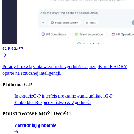
G-P Gia™​​
Porady i rozwiązania w zakresie zgodności z przepisami KADRY
oparte na sztucznej inteligencji.​​
Platforma G-P​​
Integracje​​
G-P interfejs programowania aplikacji​​
G-P
Embedded​​
Bezpieczeństwo & Zgodność​​
PODSTAWOWE MOŻLIWOŚCI​​
Zatrudniaj globalnie​​