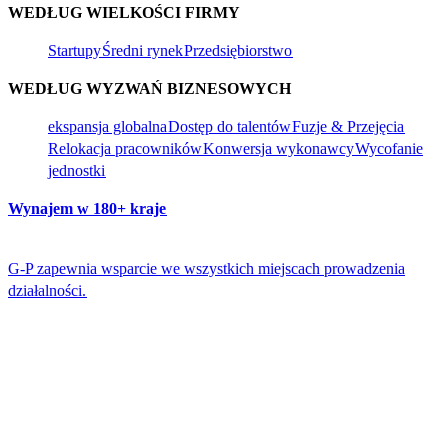
WEDŁUG WIELKOŚCI FIRMY​​
Startupy​​
Średni rynek​​
Przedsiębiorstwo​​
WEDŁUG WYZWAŃ BIZNESOWYCH​​
ekspansja globalna​​
Dostęp do talentów​​
Fuzje & Przejęcia​​
Relokacja pracowników​​
Konwersja wykonawcy​​
Wycofanie
jednostki​​
Wynajem w 180+ kraje​​
G-P zapewnia wsparcie we wszystkich miejscach prowadzenia
działalności.​​