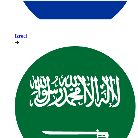
Izrael​​