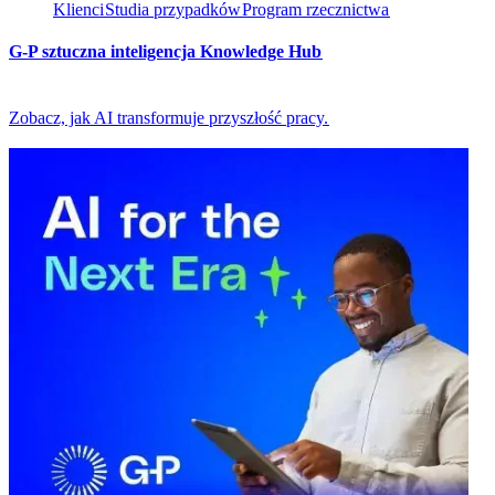
Klienci​​
Studia przypadków​​
Program rzecznictwa​​
G-P sztuczna inteligencja Knowledge Hub​​
Zobacz, jak AI transformuje przyszłość pracy.​​