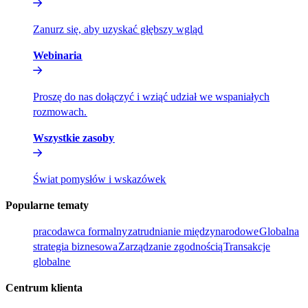
Zanurz się, aby uzyskać głębszy wgląd​​
Webinaria​​
Proszę do nas dołączyć i wziąć udział we wspaniałych
rozmowach.​​
Wszystkie zasoby​​
Świat pomysłów i wskazówek​​
Popularne tematy​​
pracodawca formalny​​
zatrudnianie międzynarodowe​​
Globalna
strategia biznesowa​​
Zarządzanie zgodnością​​
Transakcje
globalne​​
Centrum klienta​​