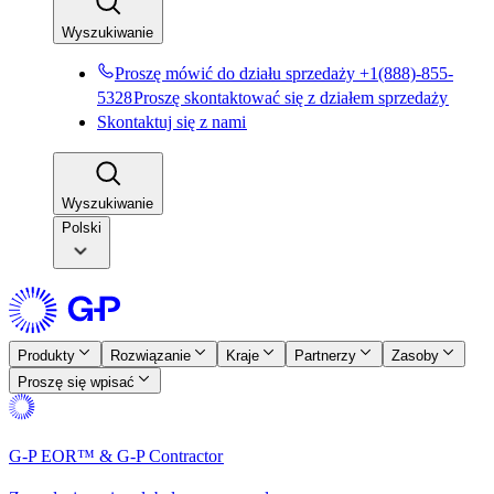
Wyszukiwanie​​
Proszę mówić do działu sprzedaży +1(888)-855-
5328​​
Proszę skontaktować się z działem sprzedaży​​
Skontaktuj się z nami​​
Wyszukiwanie​​
Polski
Produkty​​
Rozwiązanie​​
Kraje​​
Partnerzy​​
Zasoby​​
Proszę się wpisać​​
G-P EOR™ & G-P Contractor​​