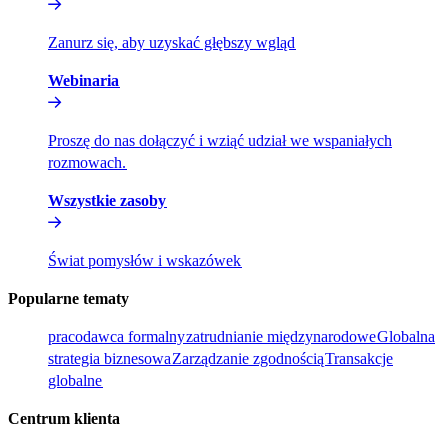
Zanurz się, aby uzyskać głębszy wgląd​​
Webinaria​​
Proszę do nas dołączyć i wziąć udział we wspaniałych
rozmowach.​​
Wszystkie zasoby​​
Świat pomysłów i wskazówek​​
Popularne tematy​​
pracodawca formalny​​
zatrudnianie międzynarodowe​​
Globalna
strategia biznesowa​​
Zarządzanie zgodnością​​
Transakcje
globalne​​
Centrum klienta​​