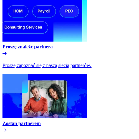
Proszę znaleźć partnera​​
Proszę zapoznać się z naszą siecią partnerów.​​
Zostań partnerem​​