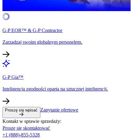
G-P EOR™ & G-P Contractor​​
Zarządzaj swoim globalnym personelem.​​
G-P Gia™​​
Inteligencja zgodności oparta na sztucznej inteligencji.​​
Zapytanie ofertowe​​
Proszę się wpisać​​
Kontakt w sprawie sprzedaży:​​
Proszę się skontaktować​​
+1 (888)-855-5328​​