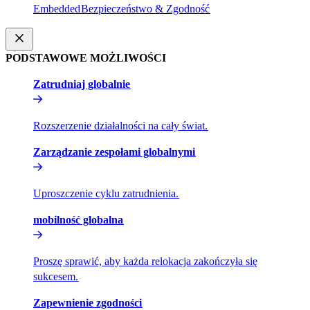
Embedded​​
Bezpieczeństwo & Zgodność​​
PODSTAWOWE MOŻLIWOŚCI​​
Zatrudniaj globalnie​​
Rozszerzenie działalności na cały świat.​​
Zarządzanie zespołami globalnymi​​
Uproszczenie cyklu zatrudnienia.​​
mobilność globalna​​
Proszę sprawić, aby każda relokacja zakończyła się
sukcesem.​​
Zapewnienie zgodności​​