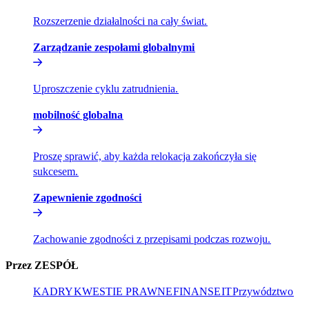
Rozszerzenie działalności na cały świat.​​
Zarządzanie zespołami globalnymi​​
Uproszczenie cyklu zatrudnienia.​​
mobilność globalna​​
Proszę sprawić, aby każda relokacja zakończyła się
sukcesem.​​
Zapewnienie zgodności​​
Zachowanie zgodności z przepisami podczas rozwoju.​​
Przez ZESPÓŁ​​
KADRY​​
KWESTIE PRAWNE​​
FINANSE​​
IT​​
Przywództwo​​