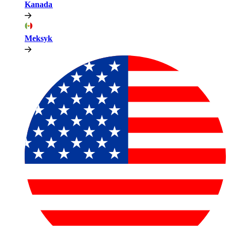
Kanada​​
Meksyk​​