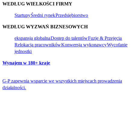
WEDŁUG WIELKOŚCI FIRMY​​
Startupy​​
Średni rynek​​
Przedsiębiorstwo​​
WEDŁUG WYZWAŃ BIZNESOWYCH​​
ekspansja globalna​​
Dostęp do talentów​​
Fuzje & Przejęcia​​
Relokacja pracowników​​
Konwersja wykonawcy​​
Wycofanie
jednostki​​
Wynajem w 180+ kraje​​
G-P zapewnia wsparcie we wszystkich miejscach prowadzenia
działalności.​​