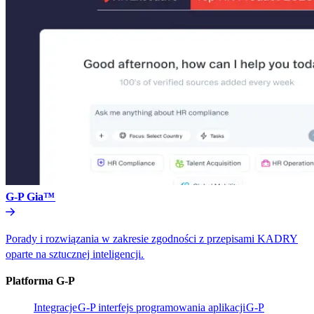
G-P Gia™​​
Porady i rozwiązania w zakresie zgodności z przepisami KADRY
oparte na sztucznej inteligencji.​​
Platforma G-P​​
Integracje​​
G-P interfejs programowania aplikacji​​
G-P