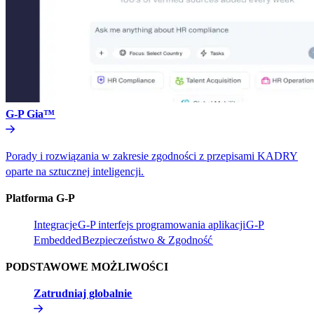
G-P Gia™​​
Porady i rozwiązania w zakresie zgodności z przepisami KADRY
oparte na sztucznej inteligencji.​​
Platforma G-P​​
Integracje​​
G-P interfejs programowania aplikacji​​
G-P
Embedded​​
Bezpieczeństwo & Zgodność​​
PODSTAWOWE MOŻLIWOŚCI​​
Zatrudniaj globalnie​​