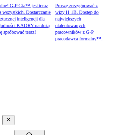
! G-P Gia™ jest teraz
Proszę zrezygnować z
zystkich. Dostarczanie
wizy H-1B. Dostęp do
nej inteligencji dla
największych
ności KADRY na dużą
utalentowanych
óbować teraz!​​
pracowników z G-P
pracodawca formalny™.​​