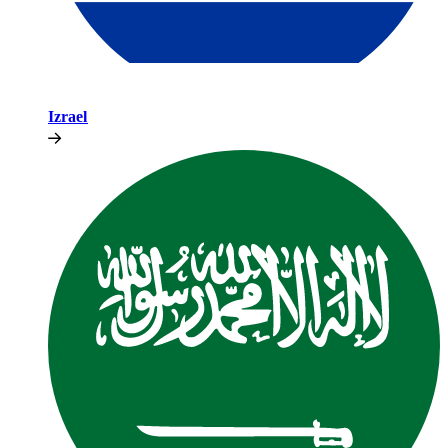
Izrael​​