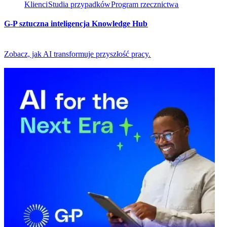
Klienci​​
Studia przypadków​​
Program rzecznictwa​​
G-P sztuczna inteligencja Knowledge Hub​​
Zobacz, jak AI transformuje przyszłość pracy.​​