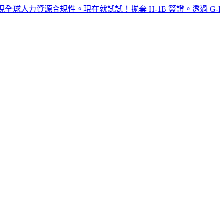
力資源合規性。現在就試試！​​
拋棄 H-1B 簽證。透過 G-P EOR™