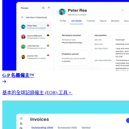
G-P 名義僱主™​​
基本的全球記錄僱主 (EOR) 工具。​​