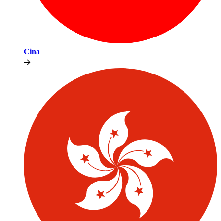
Cina​​