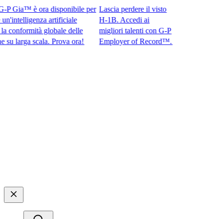
 Gia™ è ora disponibile per
Lascia perdere il visto
ntelligenza artificiale
H-1B. Accedi ai
onformità globale delle
migliori talenti con G-P
arga scala. Prova ora!​​
Employer of Record™.​​