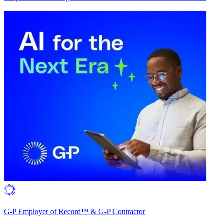
G-P Employer of Record™ & G-P Contractor​​