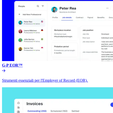
G-P EOR™​​
Strumenti essenziali per l'Employer of Record (EOR).​​