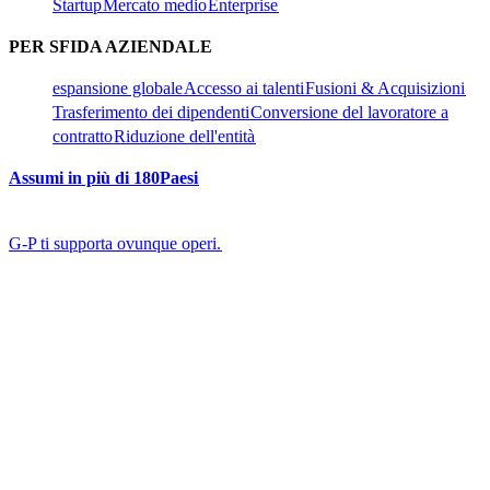
Startup​​
Mercato medio​​
Enterprise​​
PER SFIDA AZIENDALE​​
espansione globale​​
Accesso ai talenti​​
Fusioni & Acquisizioni​​
Trasferimento dei dipendenti​​
Conversione del lavoratore a
contratto​​
Riduzione dell'entità​​
Assumi in più di 180Paesi​​
G-P ti supporta ovunque operi.​​