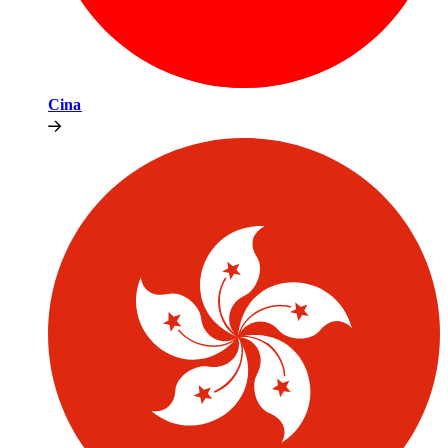
Cina​​