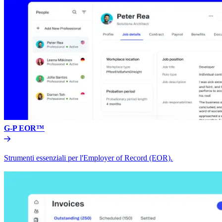
G-P EOR™​​
Strumenti essenziali per l'Employer of Record (EOR).​​