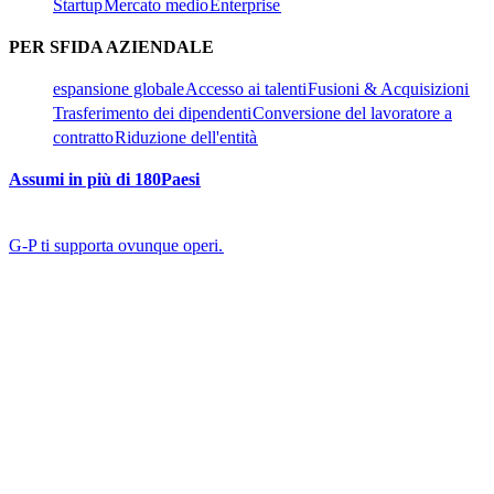
Startup​​
Mercato medio​​
Enterprise​​
PER SFIDA AZIENDALE​​
espansione globale​​
Accesso ai talenti​​
Fusioni & Acquisizioni​​
Trasferimento dei dipendenti​​
Conversione del lavoratore a
contratto​​
Riduzione dell'entità​​
Assumi in più di 180Paesi​​
G-P ti supporta ovunque operi.​​