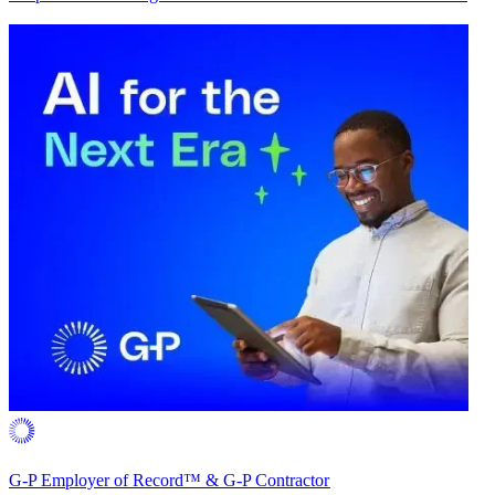
G-P Employer of Record™ & G-P Contractor​​