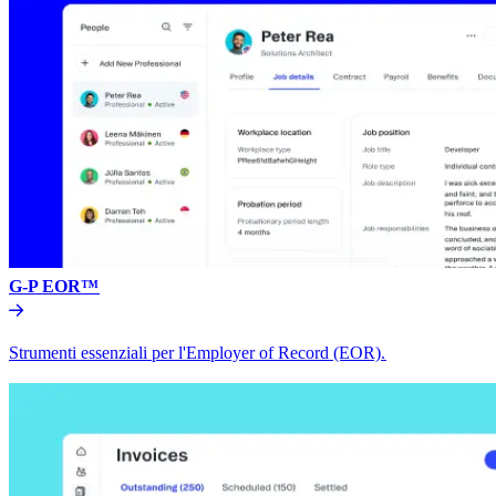
G-P EOR™​​
Strumenti essenziali per l'Employer of Record (EOR).​​