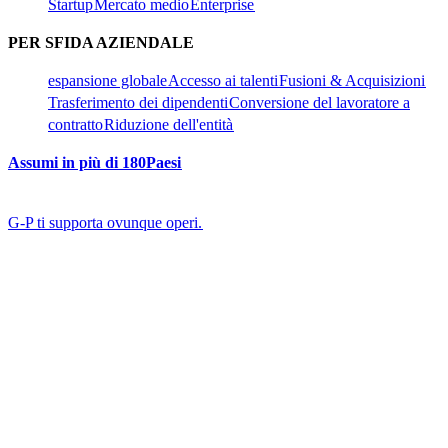
Startup​​
Mercato medio​​
Enterprise​​
PER SFIDA AZIENDALE​​
espansione globale​​
Accesso ai talenti​​
Fusioni & Acquisizioni​​
Trasferimento dei dipendenti​​
Conversione del lavoratore a
contratto​​
Riduzione dell'entità​​
Assumi in più di 180Paesi​​
G-P ti supporta ovunque operi.​​