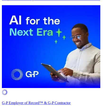
G-P Employer of Record™ & G-P Contractor​​