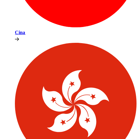
Cina​​