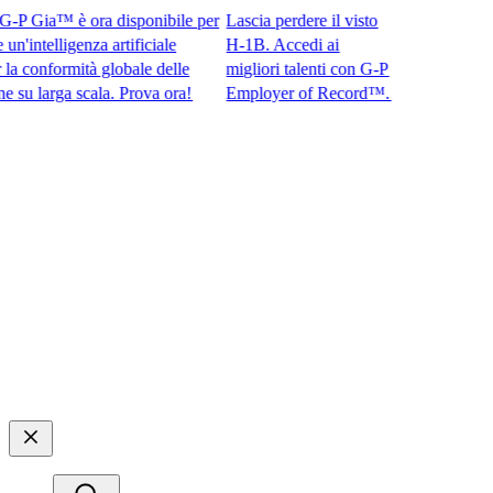
 Gia™ è ora disponibile per
Lascia perdere il visto
intelligenza artificiale
H-1B. Accedi ai
conformità globale delle
migliori talenti con G-P
larga scala. Prova ora!​​
Employer of Record™.​​