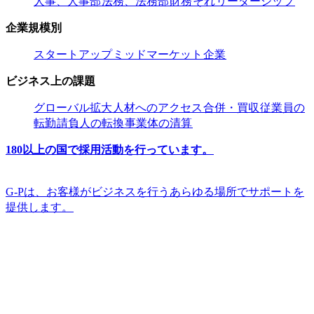
人事、人事部​​
法務、法務部​​
財務​​
それ​​
リーダーシップ​​
企業規模別​​
スタートアップ​​
ミッドマーケット​​
企業​​
ビジネス上の課題​​
グローバル拡大​​
人材へのアクセス​​
合併・買収​​
従業員の
転勤​​
請負人の転換​​
事業体の清算​​
180以上の国で採用活動を行っています。​​
G-Pは、お客様がビジネスを行うあらゆる場所でサポートを
提供します。​​