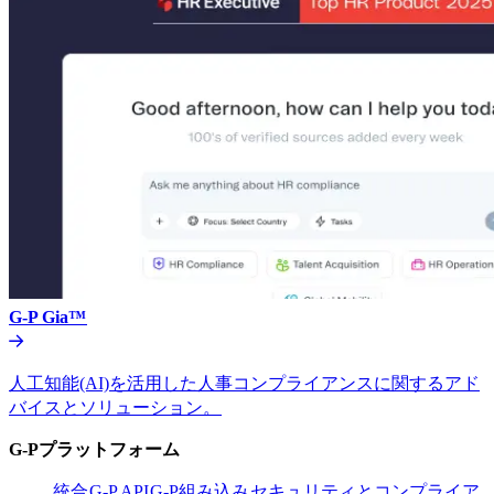
G-P Gia™​​
人工知能(AI)を活用した人事コンプライアンスに関するアド
バイスとソリューション。​​
G-Pプラットフォーム​​
統合​​
G-P API​​
G-P組み込み​​
セキュリティとコンプライア