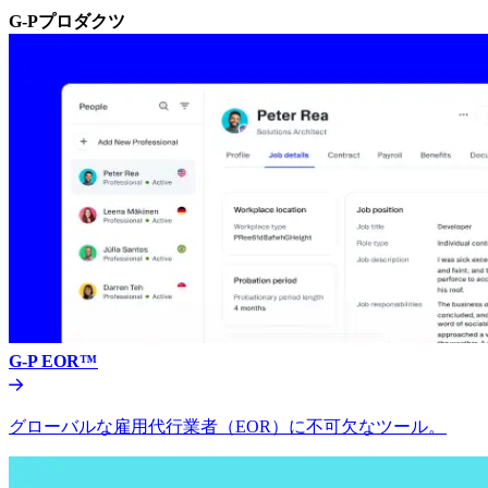
G-Pプロダクツ​​
G-P EOR™​​
グローバルな雇用代行業者（EOR）に不可欠なツール。​​