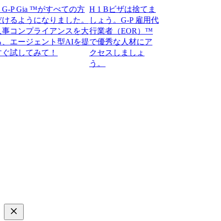
 Gia ™がすべての方
H 1 Bビザは捨てま
るようになりました。
しょう。G-P 雇用代
コンプライアンスを大
行業者（EOR）™
ージェント型AIを提
で優秀な人材にア
してみて！​​
クセスしましょ
う。​​