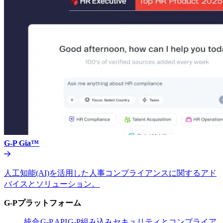
G-P Gia™​​
人工知能(AI)を活用した人事コンプライアンスに関するアド
バイスとソリューション。​​
G-Pプラットフォーム​​
統合​​
G-P API​​
G-P組み込み​​
セキュリティとコンプライア