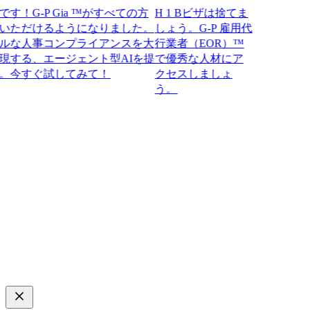
G-P Gia ™がすべての方
H 1 Bビザは捨てま
ただけるようになりました。
しょう。G-P 雇用代
な人事コンプライアンスを大
行業者（EOR）™
る、エージェント型AIを提
で優秀な人材にア
すぐ試してみて！​​
クセスしましょ
う。​​