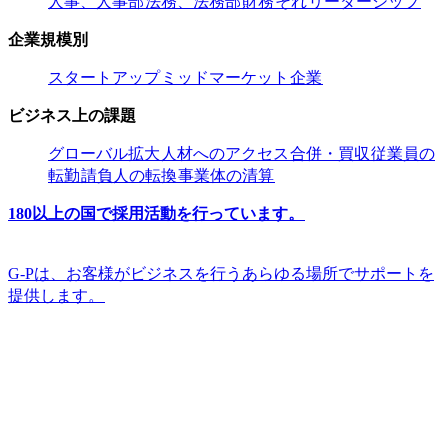
人事、人事部​​
法務、法務部​​
財務​​
それ​​
リーダーシップ​​
企業規模別​​
スタートアップ​​
ミッドマーケット​​
企業​​
ビジネス上の課題​​
グローバル拡大​​
人材へのアクセス​​
合併・買収​​
従業員の
転勤​​
請負人の転換​​
事業体の清算​​
180以上の国で採用活動を行っています。​​
G-Pは、お客様がビジネスを行うあらゆる場所でサポートを
提供します。​​