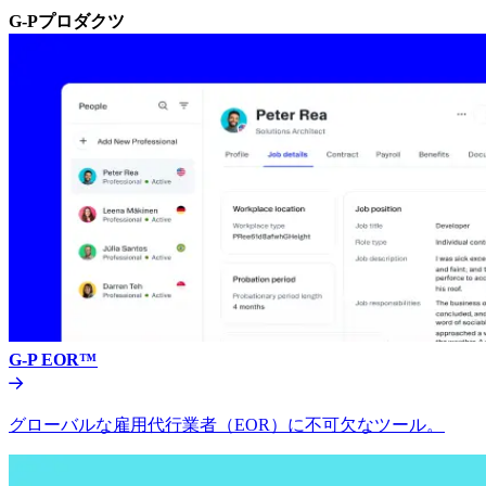
G-Pプロダクツ​​
G-P EOR™​​
グローバルな雇用代行業者（EOR）に不可欠なツール。​​