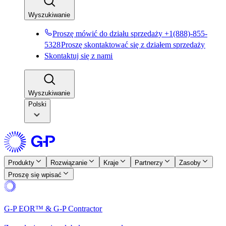
Wyszukiwanie​​
Proszę mówić do działu sprzedaży +1(888)-855-
5328​​
Proszę skontaktować się z działem sprzedaży​​
Skontaktuj się z nami​​
Wyszukiwanie​​
Polski
Produkty​​
Rozwiązanie​​
Kraje​​
Partnerzy​​
Zasoby​​
Proszę się wpisać​​
G-P EOR™ & G-P Contractor​​