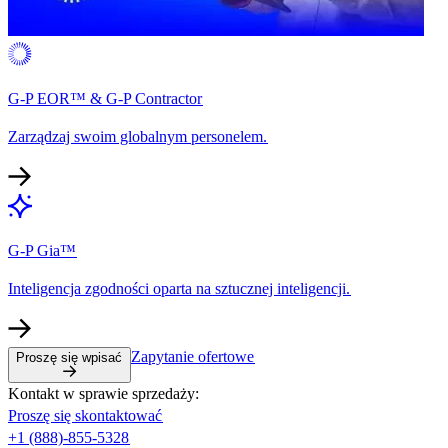
G-P EOR™ & G-P Contractor​​
Zarządzaj swoim globalnym personelem.​​
G-P Gia™​​
Inteligencja zgodności oparta na sztucznej inteligencji.​​
Zapytanie ofertowe​​
Proszę się wpisać​​
Kontakt w sprawie sprzedaży:​​
Proszę się skontaktować​​
+1 (888)-855-5328​​