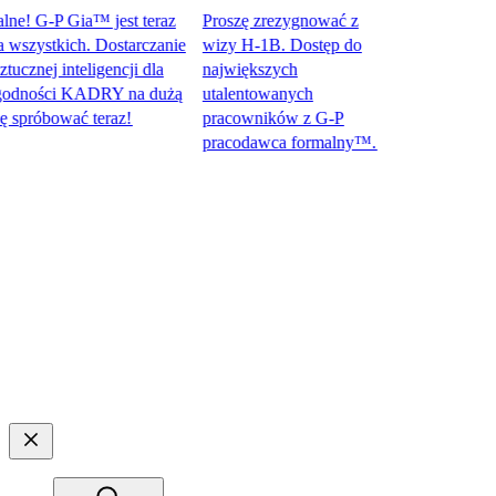
! G-P Gia™ jest teraz
Proszę zrezygnować z
zystkich. Dostarczanie
wizy H-1B. Dostęp do
nej inteligencji dla
największych
ności KADRY na dużą
utalentowanych
óbować teraz!​​
pracowników z G-P
pracodawca formalny™.​​