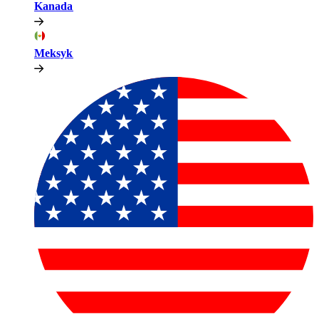
Kanada​​
Meksyk​​