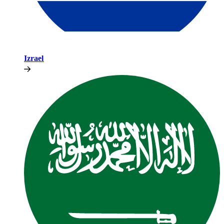
Izrael​​