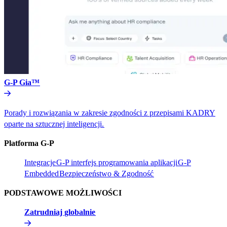
G-P Gia™​​
Porady i rozwiązania w zakresie zgodności z przepisami KADRY
oparte na sztucznej inteligencji.​​
Platforma G-P​​
Integracje​​
G-P interfejs programowania aplikacji​​
G-P
Embedded​​
Bezpieczeństwo & Zgodność​​
PODSTAWOWE MOŻLIWOŚCI​​
Zatrudniaj globalnie​​