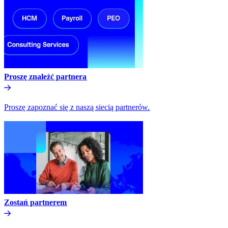
Proszę znaleźć partnera​​
Proszę zapoznać się z naszą siecią partnerów.​​
Zostań partnerem​​