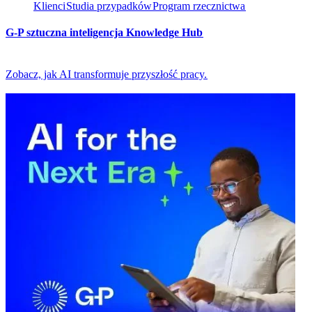
Klienci​​
Studia przypadków​​
Program rzecznictwa​​
G-P sztuczna inteligencja Knowledge Hub​​
Zobacz, jak AI transformuje przyszłość pracy.​​