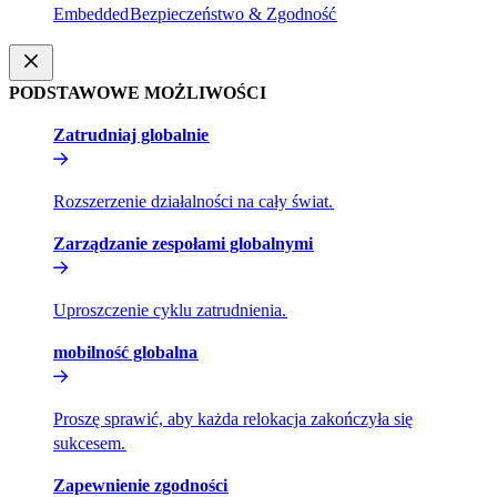
Embedded​​
Bezpieczeństwo & Zgodność​​
PODSTAWOWE MOŻLIWOŚCI​​
Zatrudniaj globalnie​​
Rozszerzenie działalności na cały świat.​​
Zarządzanie zespołami globalnymi​​
Uproszczenie cyklu zatrudnienia.​​
mobilność globalna​​
Proszę sprawić, aby każda relokacja zakończyła się
sukcesem.​​
Zapewnienie zgodności​​