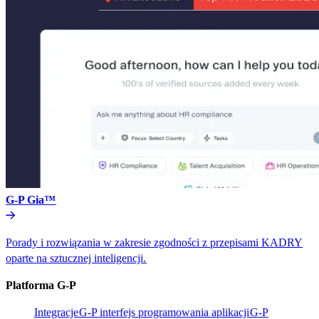
G-P Gia™​​
Porady i rozwiązania w zakresie zgodności z przepisami KADRY
oparte na sztucznej inteligencji.​​
Platforma G-P​​
Integracje​​
G-P interfejs programowania aplikacji​​
G-P