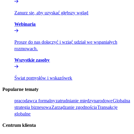
Zanurz się, aby uzyskać głębszy wgląd​​
Webinaria​​
Proszę do nas dołączyć i wziąć udział we wspaniałych
rozmowach.​​
Wszystkie zasoby​​
Świat pomysłów i wskazówek​​
Popularne tematy​​
pracodawca formalny​​
zatrudnianie międzynarodowe​​
Globalna
strategia biznesowa​​
Zarządzanie zgodnością​​
Transakcje
globalne​​
Centrum klienta​​