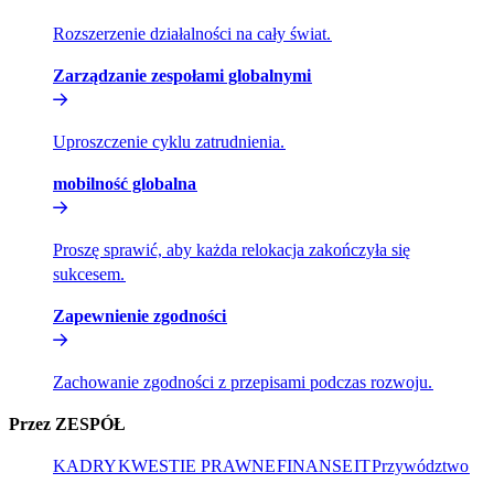
Rozszerzenie działalności na cały świat.​​
Zarządzanie zespołami globalnymi​​
Uproszczenie cyklu zatrudnienia.​​
mobilność globalna​​
Proszę sprawić, aby każda relokacja zakończyła się
sukcesem.​​
Zapewnienie zgodności​​
Zachowanie zgodności z przepisami podczas rozwoju.​​
Przez ZESPÓŁ​​
KADRY​​
KWESTIE PRAWNE​​
FINANSE​​
IT​​
Przywództwo​​