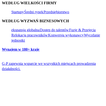
WEDŁUG WIELKOŚCI FIRMY​​
Startupy​​
Średni rynek​​
Przedsiębiorstwo​​
WEDŁUG WYZWAŃ BIZNESOWYCH​​
ekspansja globalna​​
Dostęp do talentów​​
Fuzje & Przejęcia​​
Relokacja pracowników​​
Konwersja wykonawcy​​
Wycofanie
jednostki​​
Wynajem w 180+ kraje​​
G-P zapewnia wsparcie we wszystkich miejscach prowadzenia
działalności.​​