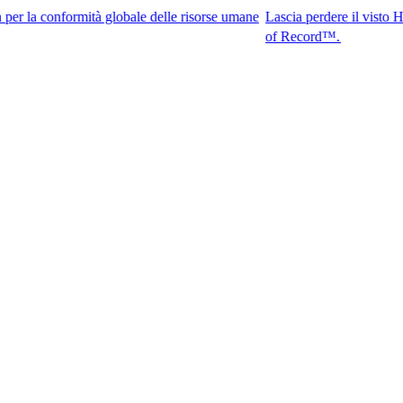
formità globale delle risorse umane
Lascia perdere il visto H-1B. Accedi
of Record™.​​