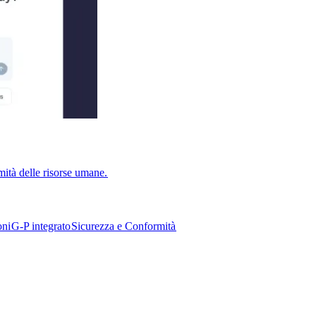
ità delle risorse umane.​​
i​​
G-P integrato​​
Sicurezza e Conformità​​