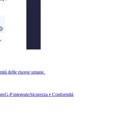
ità delle risorse umane.​​
i​​
G-P integrato​​
Sicurezza e Conformità​​