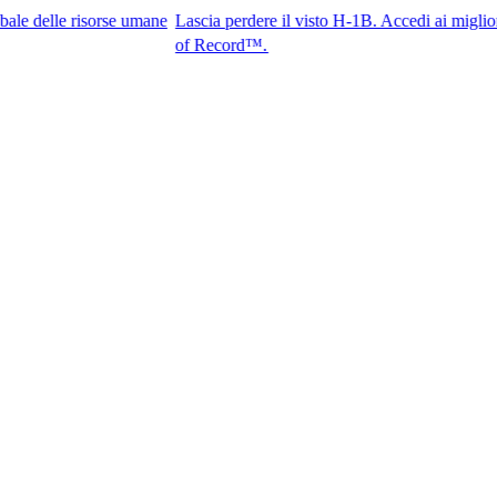
risorse umane
Lascia perdere il visto H-1B. Accedi ai migliori talenti 
of Record™.​​