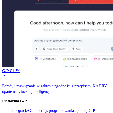
G-P Gia™​​
Porady i rozwiązania w zakresie zgodności z przepisami KADRY
oparte na sztucznej inteligencji.​​
Platforma G-P​​
Integracje​​
G-P interfejs programowania aplikacji​​
G-P