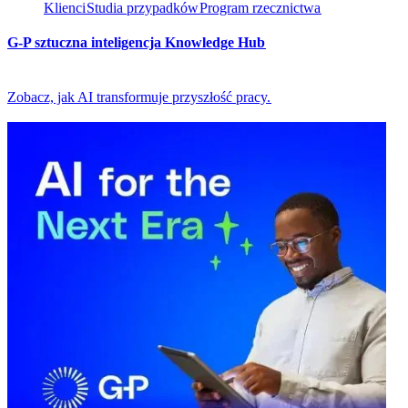
Klienci​​
Studia przypadków​​
Program rzecznictwa​​
G-P sztuczna inteligencja Knowledge Hub​​
Zobacz, jak AI transformuje przyszłość pracy.​​