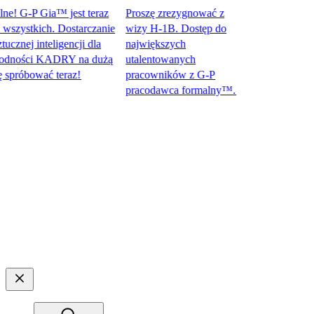
 G-P Gia™ jest teraz
Proszę zrezygnować z
ystkich. Dostarczanie
wizy H-1B. Dostęp do
ej inteligencji dla
największych
ności KADRY na dużą
utalentowanych
óbować teraz!​​
pracowników z G-P
pracodawca formalny™.​​