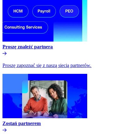
Proszę znaleźć partnera​​
Proszę zapoznać się z naszą siecią partnerów.​​
Zostań partnerem​​