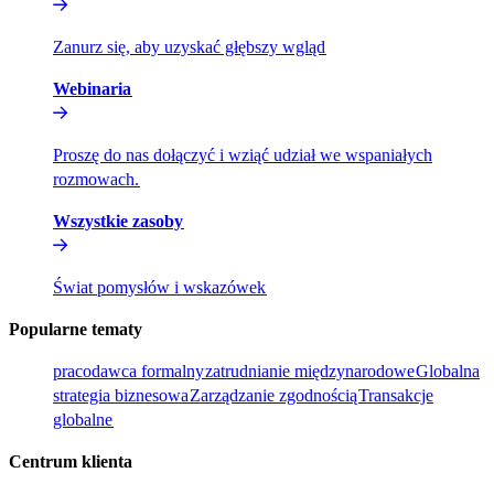
Zanurz się, aby uzyskać głębszy wgląd​​
Webinaria​​
Proszę do nas dołączyć i wziąć udział we wspaniałych
rozmowach.​​
Wszystkie zasoby​​
Świat pomysłów i wskazówek​​
Popularne tematy​​
pracodawca formalny​​
zatrudnianie międzynarodowe​​
Globalna
strategia biznesowa​​
Zarządzanie zgodnością​​
Transakcje
globalne​​
Centrum klienta​​