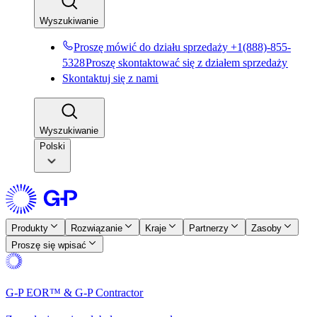
Wyszukiwanie​​
Proszę mówić do działu sprzedaży +1(888)-855-
5328​​
Proszę skontaktować się z działem sprzedaży​​
Skontaktuj się z nami​​
Wyszukiwanie​​
Polski
Produkty​​
Rozwiązanie​​
Kraje​​
Partnerzy​​
Zasoby​​
Proszę się wpisać​​
G-P EOR™ & G-P Contractor​​