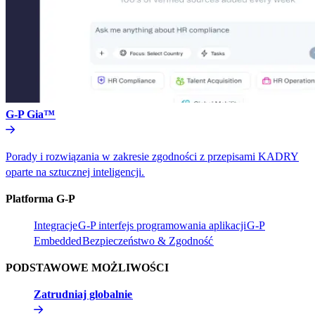
G-P Gia™​​
Porady i rozwiązania w zakresie zgodności z przepisami KADRY
oparte na sztucznej inteligencji.​​
Platforma G-P​​
Integracje​​
G-P interfejs programowania aplikacji​​
G-P
Embedded​​
Bezpieczeństwo & Zgodność​​
PODSTAWOWE MOŻLIWOŚCI​​
Zatrudniaj globalnie​​