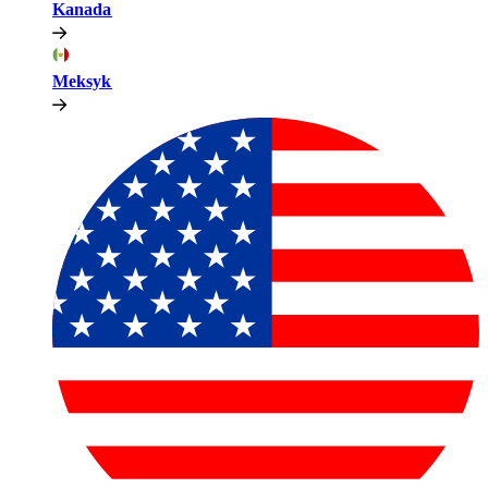
Kanada​​
Meksyk​​