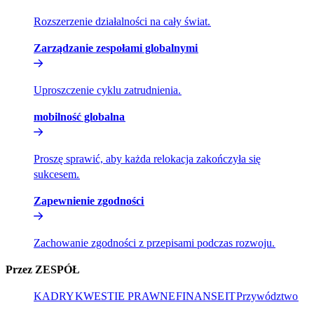
Rozszerzenie działalności na cały świat.​​
Zarządzanie zespołami globalnymi​​
Uproszczenie cyklu zatrudnienia.​​
mobilność globalna​​
Proszę sprawić, aby każda relokacja zakończyła się
sukcesem.​​
Zapewnienie zgodności​​
Zachowanie zgodności z przepisami podczas rozwoju.​​
Przez ZESPÓŁ​​
KADRY​​
KWESTIE PRAWNE​​
FINANSE​​
IT​​
Przywództwo​​