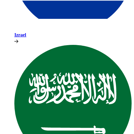
Izrael​​