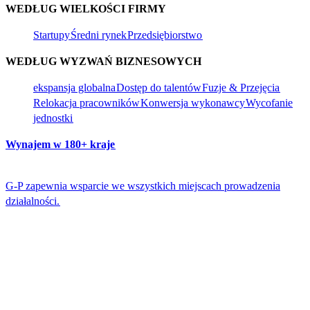
WEDŁUG WIELKOŚCI FIRMY​​
Startupy​​
Średni rynek​​
Przedsiębiorstwo​​
WEDŁUG WYZWAŃ BIZNESOWYCH​​
ekspansja globalna​​
Dostęp do talentów​​
Fuzje & Przejęcia​​
Relokacja pracowników​​
Konwersja wykonawcy​​
Wycofanie
jednostki​​
Wynajem w 180+ kraje​​
G-P zapewnia wsparcie we wszystkich miejscach prowadzenia
działalności.​​