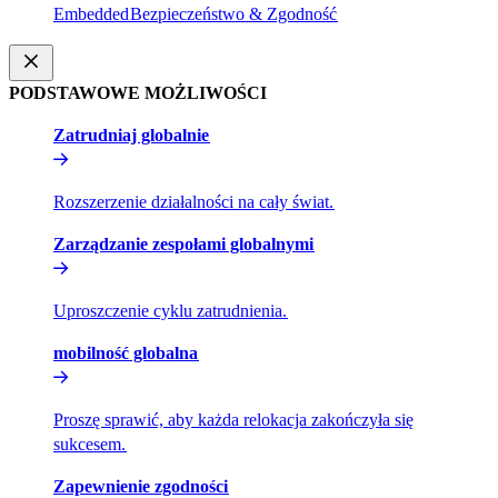
Embedded​​
Bezpieczeństwo & Zgodność​​
PODSTAWOWE MOŻLIWOŚCI​​
Zatrudniaj globalnie​​
Rozszerzenie działalności na cały świat.​​
Zarządzanie zespołami globalnymi​​
Uproszczenie cyklu zatrudnienia.​​
mobilność globalna​​
Proszę sprawić, aby każda relokacja zakończyła się
sukcesem.​​
Zapewnienie zgodności​​