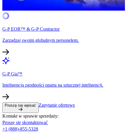
G-P EOR™ & G-P Contractor​​
Zarządzaj swoim globalnym personelem.​​
G-P Gia™​​
Inteligencja zgodności oparta na sztucznej inteligencji.​​
Zapytanie ofertowe​​
Proszę się wpisać​​
Kontakt w sprawie sprzedaży:​​
Proszę się skontaktować​​
+1 (888)-855-5328​​