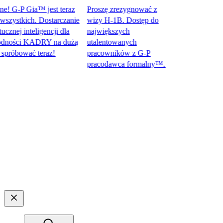
 G-P Gia™ jest teraz
Proszę zrezygnować z
stkich. Dostarczanie
wizy H-1B. Dostęp do
j inteligencji dla
największych
ości KADRY na dużą
utalentowanych
bować teraz!​​
pracowników z G-P
pracodawca formalny™.​​