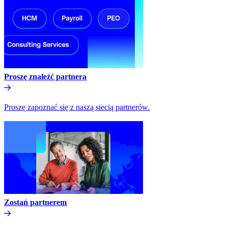
Proszę znaleźć partnera​​
Proszę zapoznać się z naszą siecią partnerów.​​
Zostań partnerem​​