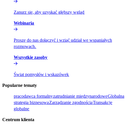
Zanurz się, aby uzyskać głębszy wgląd​​
Webinaria​​
Proszę do nas dołączyć i wziąć udział we wspaniałych
rozmowach.​​
Wszystkie zasoby​​
Świat pomysłów i wskazówek​​
Popularne tematy​​
pracodawca formalny​​
zatrudnianie międzynarodowe​​
Globalna
strategia biznesowa​​
Zarządzanie zgodnością​​
Transakcje
globalne​​
Centrum klienta​​