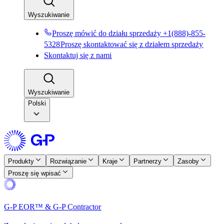
Wyszukiwanie​​
Proszę mówić do działu sprzedaży +1(888)-855-
5328​​
Proszę skontaktować się z działem sprzedaży​​
Skontaktuj się z nami​​
Wyszukiwanie​​
Polski
Produkty​​
Rozwiązanie​​
Kraje​​
Partnerzy​​
Zasoby​​
Proszę się wpisać​​
G-P EOR™ & G-P Contractor​​