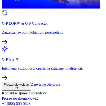
G-P EOR™ & G-P Contractor​​
Zarządzaj swoim globalnym personelem.​​
G-P Gia™​​
Inteligencja zgodności oparta na sztucznej inteligencji.​​
Zapytanie ofertowe​​
Proszę się wpisać​​
Kontakt w sprawie sprzedaży:​​
Proszę się skontaktować​​
+1 (888)-855-5328​​