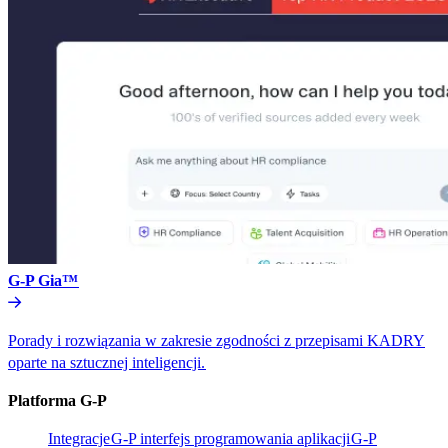
G-P Gia™​​
Porady i rozwiązania w zakresie zgodności z przepisami KADRY
oparte na sztucznej inteligencji.​​
Platforma G-P​​
Integracje​​
G-P interfejs programowania aplikacji​​
G-P