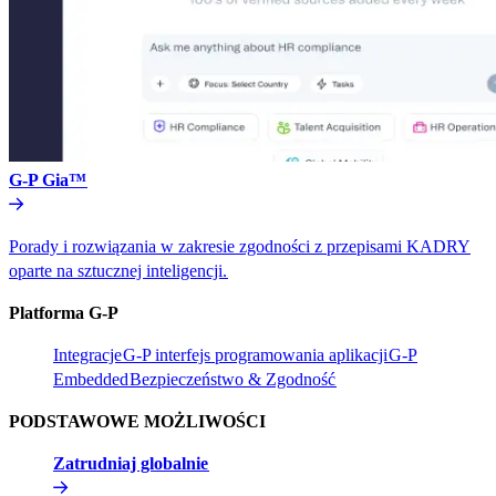
G-P Gia™​​
Porady i rozwiązania w zakresie zgodności z przepisami KADRY
oparte na sztucznej inteligencji.​​
Platforma G-P​​
Integracje​​
G-P interfejs programowania aplikacji​​
G-P
Embedded​​
Bezpieczeństwo & Zgodność​​
PODSTAWOWE MOŻLIWOŚCI​​
Zatrudniaj globalnie​​