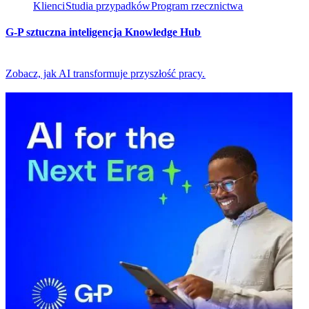
Klienci​​
Studia przypadków​​
Program rzecznictwa​​
G-P sztuczna inteligencja Knowledge Hub​​
Zobacz, jak AI transformuje przyszłość pracy.​​