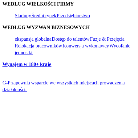
WEDŁUG WIELKOŚCI FIRMY​​
Startupy​​
Średni rynek​​
Przedsiębiorstwo​​
WEDŁUG WYZWAŃ BIZNESOWYCH​​
ekspansja globalna​​
Dostęp do talentów​​
Fuzje & Przejęcia​​
Relokacja pracowników​​
Konwersja wykonawcy​​
Wycofanie
jednostki​​
Wynajem w 180+ kraje​​
G-P zapewnia wsparcie we wszystkich miejscach prowadzenia
działalności.​​