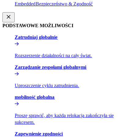
Embedded​​
Bezpieczeństwo & Zgodność​​
PODSTAWOWE MOŻLIWOŚCI​​
Zatrudniaj globalnie​​
Rozszerzenie działalności na cały świat.​​
Zarządzanie zespołami globalnymi​​
Uproszczenie cyklu zatrudnienia.​​
mobilność globalna​​
Proszę sprawić, aby każda relokacja zakończyła się
sukcesem.​​
Zapewnienie zgodności​​