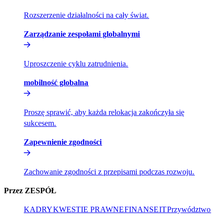
Rozszerzenie działalności na cały świat.​​
Zarządzanie zespołami globalnymi​​
Uproszczenie cyklu zatrudnienia.​​
mobilność globalna​​
Proszę sprawić, aby każda relokacja zakończyła się
sukcesem.​​
Zapewnienie zgodności​​
Zachowanie zgodności z przepisami podczas rozwoju.​​
Przez ZESPÓŁ​​
KADRY​​
KWESTIE PRAWNE​​
FINANSE​​
IT​​
Przywództwo​​