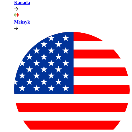
Kanada​​
Meksyk​​