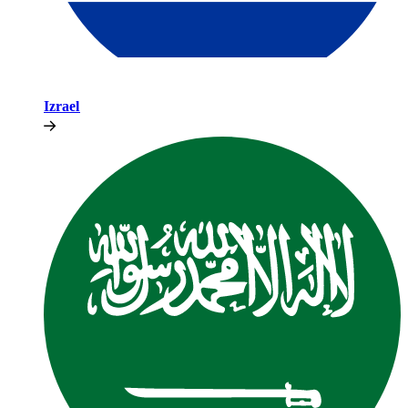
Izrael​​